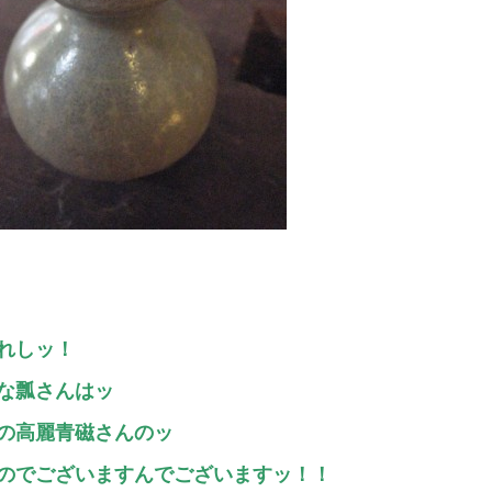
れしッ！
な瓢さんはッ
の高麗青磁さんのッ
のでございますんでございますッ！！