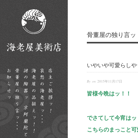
骨董屋の独り言ッ
いやいや可愛らしや
By on
2015年11月17日
皆様今晩はッ！！
でさてして今宵はッ
こちらのまっこと可