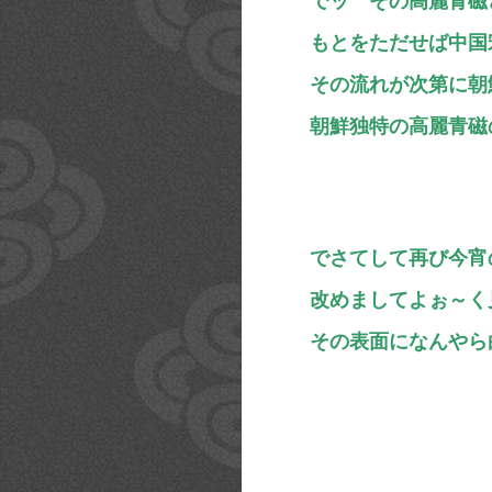
でッ その高麗青磁
もとをただせば中国
その流れが次第に朝
朝鮮独特の高麗青磁
でさてして再び今宵
改めましてよぉ～く
その表面になんやら