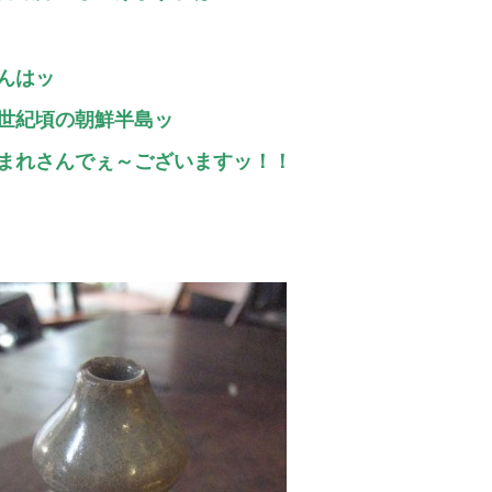
んはッ
世紀頃の朝鮮半島ッ
まれさんでぇ～ございますッ！！