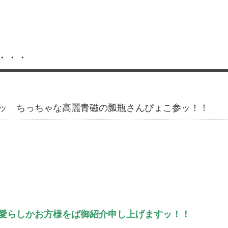
・・・
ッ ちっちゃな高麗青磁の瓢瓶さんぴょこ参ッ！！
愛らしかお方様をば御紹介申し上げますッ！！