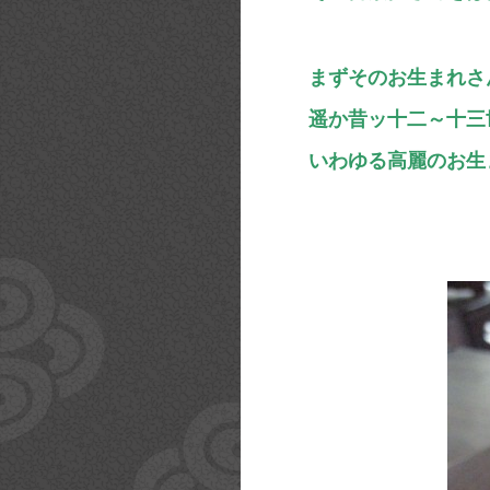
まずそのお生まれさ
遥か昔ッ十二～十三
いわゆる高麗のお生