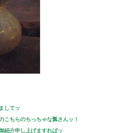
ましてッ
のこちらのちっちゃな瓢さんッ！
御紹介申し上げますればッ