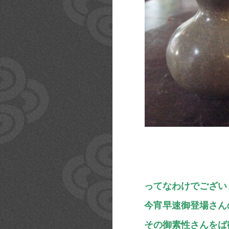
ってなわけでござい
今宵早速御登場さん
その御素性さんをば