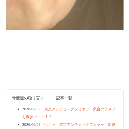
骨董屋の独り言ッ・・・記事一覧
2026/07/09
東京アンテぇ～クフぇヤッ 気合のラスぽ
ち爆参ッ！！！？
2026/06/23
七月ッ 東京アンテぇ～クフぇヤッ 出動