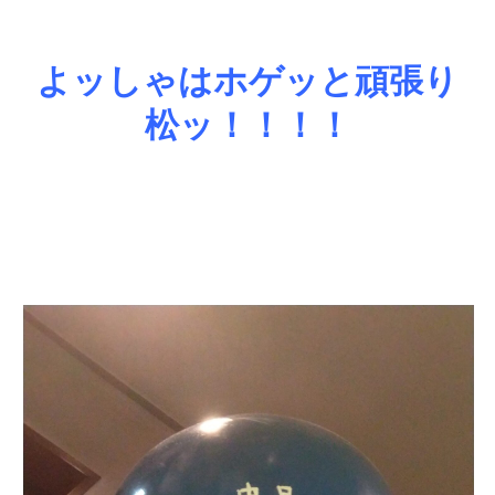
よッしゃはホゲッと頑張り
松ッ！！！！