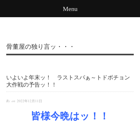
Menu
骨董屋の独り言ッ・・・
いよいよ年末ッ！ ラストスパぁ～トドボチョン
大作戦の予告ッ！！
By on
2022年12月11日
皆様今晩はッ！！