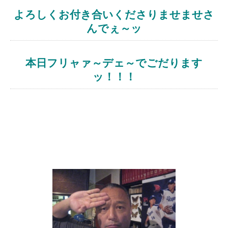
よろしくお付き合いくださりませませさ
んでぇ～ッ
本日フリャァ～デェ～でごだります
ッ！！！