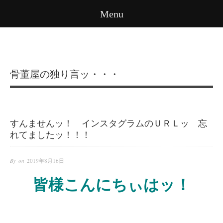
Menu
骨董屋の独り言ッ・・・
すんませんッ！ インスタグラムのＵＲＬッ 忘
れてましたッ！！！
By on
2019年8月16日
皆様こんにちぃはッ！