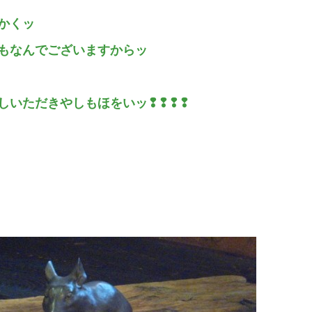
かくッ
もなんでございますからッ
しいただきやしもほをいッ❢❢❢❢