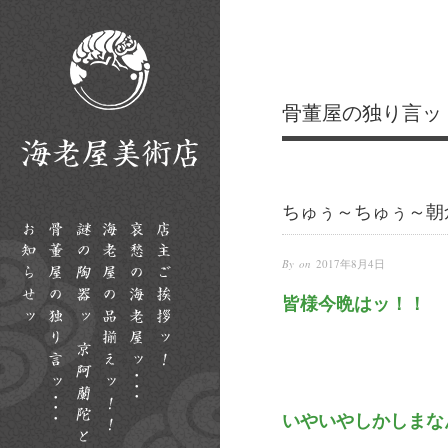
骨董屋の独り言ッ
ちゅぅ～ちゅぅ～朝
By on
2017年8月4日
皆様今晩はッ！！
いやいやしかしまな