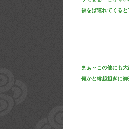
福をば連れてくると
まぁ～この他にも大
何かと縁起担ぎに御