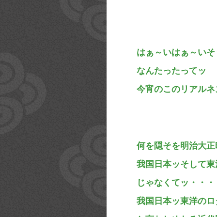
はぁ～いはぁ～いそ
なんたったってッ
今宵のこのリアルネ
何を隠そを明治大正
我国日本ッそして東
じゃなくてッ・・・
我国日本ッ東洋のロ