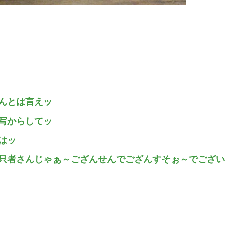
んとは言えッ
写からしてッ
はッ
只者さんじゃぁ～ござんせんでござんすそぉ～でござい