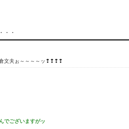
・・・
倉文夫ぉ～～～～ッ❢❢❢❢
んでございますがッ