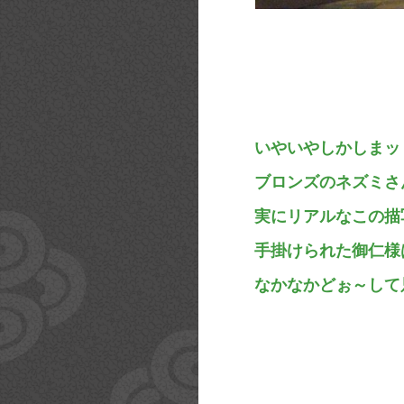
いやいやしかしまッ
ブロンズのネズミさ
実にリアルなこの描
手掛けられた御仁様
なかなかどぉ～して