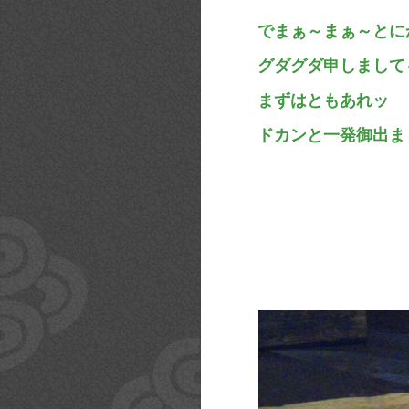
でまぁ～まぁ～とに
グダグダ申しまして
まずはともあれッ
ドカンと一発御出ま