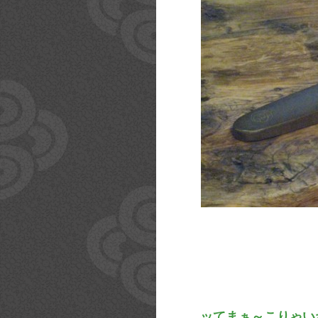
ッてまぁ～こりゃい