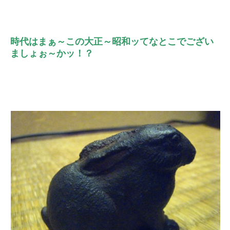
時代はまぁ～この大正～昭和ッてなとこでござい
ましょぉ～かッ！？