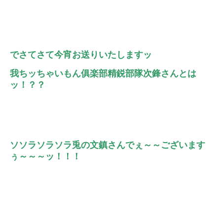
でさてさて今宵お送りいたしますッ
我ちッちゃいもん俱楽部精鋭部隊次鋒さんとは
ッ！？？
ソソラソラソラ兎の文鎮さんでぇ～～ございます
ぅ～～～ッ！！！