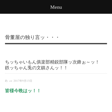
Menu
骨董屋の独り言ッ・・・
ちッちゃいもん俱楽部精鋭部隊ッ次鋒ぉ～ッ！
鉄ッちゃん兎の文鎮さんッ！！
By on
2017年9月13日
皆様今晩はッ！！