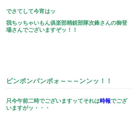
でさてして今宵はッ
我ちッちゃいもん俱楽部精鋭部隊次鋒さんの御登
場さんでございますぞッ！！
ピンポンパンポォ～～～ンンッ！！
只今午前二時でございますッてそれは
時報
でござ
いますがッ・・・