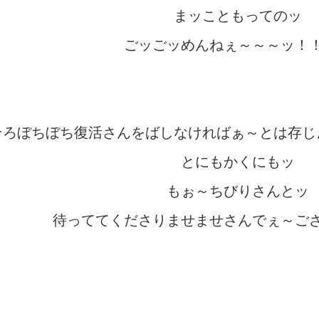
まッこともってのッ
ごッごッめんねぇ～～～ッ！
そろぼちぼち復活さんをばしなければぁ～とは存じ
とにもかくにもッ
もぉ～ちびりさんとッ
待っててくださりませませさんでぇ～ご