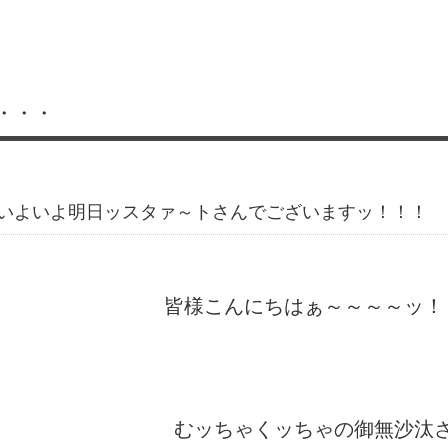
・・・
いよいよ明日ッスタァ～トさんでございますッ！！！
皆様こんにちはぁ～～～～ッ！
むッちゃくッちゃの御無沙汰