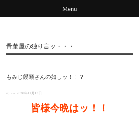
Menu
骨董屋の独り言ッ・・・
もみじ饅頭さんの如しッ！！？
By on
2020年11月13日
皆様今晩はッ！！