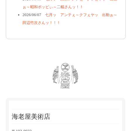
ぉ～昭和ポッピぃ～二幅さんッ！！
2026/06/07
七月ッ アンテぇ～クフぇヤッ 出動ぉ～
田辺竹次さんッ！！！
海老屋美術店