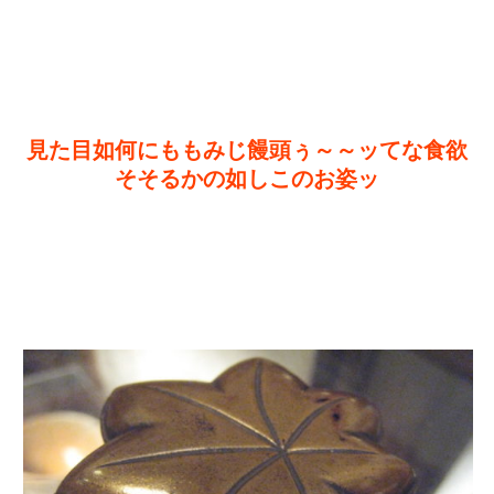
見た目如何にももみじ饅頭ぅ～～ッてな食欲
そそるかの如しこのお姿ッ