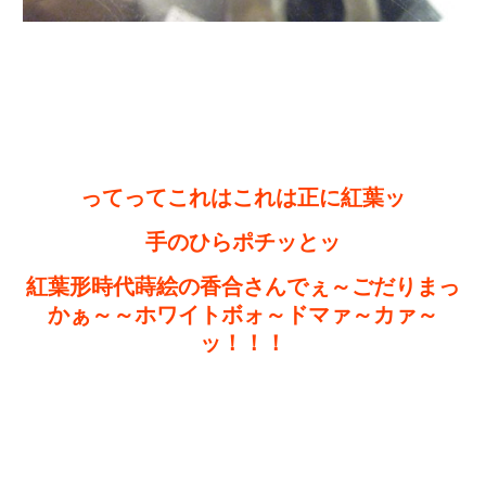
ってってこれはこれは正に紅葉ッ
手のひらポチッとッ
紅葉形時代蒔絵の香合さんでぇ～ごだりまっ
かぁ～～ホワイトボォ～ドマァ～カァ～
ッ！！！