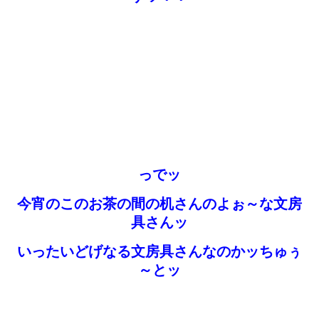
っでッ
今宵のこのお茶の間の机さんのよぉ～な文房
具さんッ
いったいどげなる文房具さんなのかッちゅぅ
～とッ