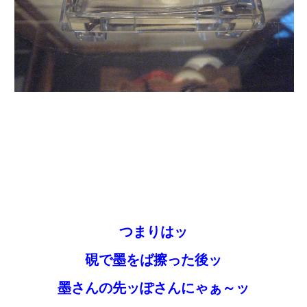
つまりはッ
硯で墨をば擦った後ッ
墨さんの先ッぽさんにゃぁ～ッ