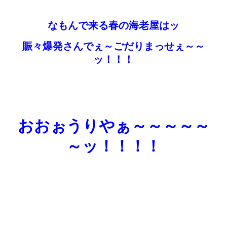
なもんで来る春の海老屋はッ
賑々爆発さんでぇ～ごだりまっせぇ～～
ッ！！！
おおぉうりやぁ～～～～～
～ッ！！！！