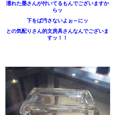
濡れた墨さんが付いてるもんでございますか
らッ
下をば汚さないよぉ～にッ
との気配りさん的文房具さんなんでございま
すッ！！