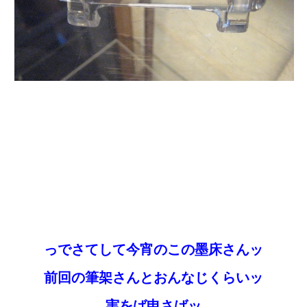
っでさてして今宵のこの墨床さんッ
前回の筆架さんとおんなじくらいッ
実をば申さばッ