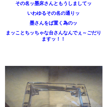
その名ッ墨床さんともうしましてッ
いわゆるその名の通りッ
墨さんをば置く為のッ
まッことちッちゃな台さんなんでぇ～ごだり
ますッ！！