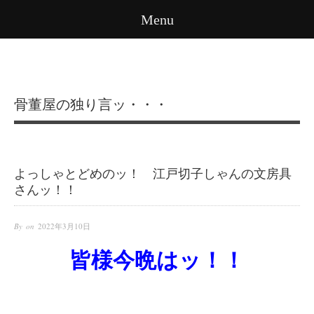
Menu
骨董屋の独り言ッ・・・
よっしゃとどめのッ！ 江戸切子しゃんの文房具
さんッ！！
By on
2022年3月10日
皆様今晩はッ！！