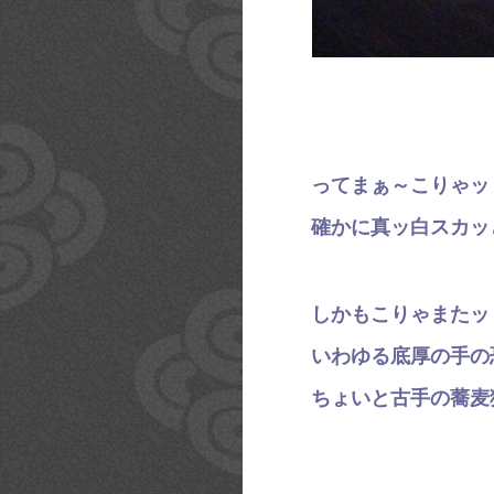
ってまぁ～こりゃッ
確かに真ッ白スカッ
しかもこりゃまたッ
いわゆる底厚の手の
ちょいと古手の蕎麦