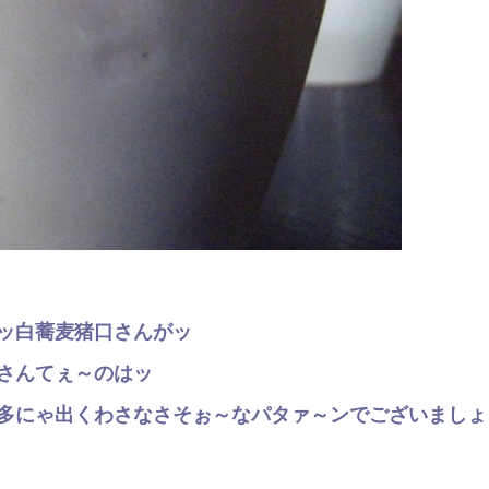
ッ白蕎麦猪口さんがッ
さんてぇ～のはッ
多にゃ出くわさなさそぉ～なパタァ～ンでございましょ