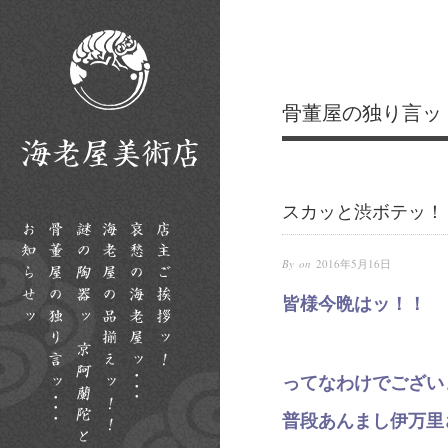
骨董屋の独り言ッ
スカッと渋ボテッ！
By on
2016年5月16日
皆様今晩はッ！！
ってなわけでござい
普段あんまし伊万里