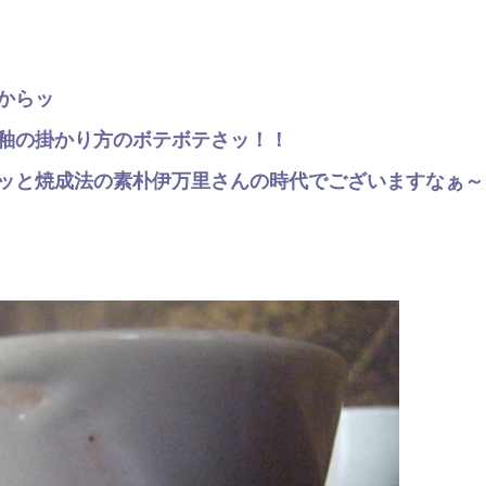
からッ
釉の掛かり方のボテボテさッ！！
ッと焼成法の素朴伊万里さんの時代でございますなぁ～