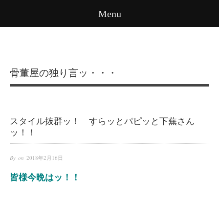
Menu
骨董屋の独り言ッ・・・
スタイル抜群ッ！ すらッとパピッと下蕪さん
ッ！！
By on
2018年2月16日
皆様今晩はッ！！