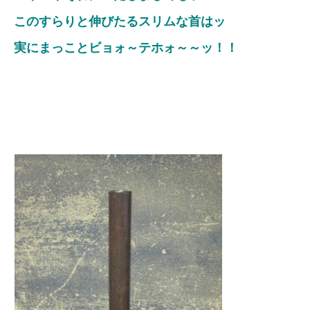
このすらりと伸びたるスリムな首はッ
実にまっことビョォ～テホォ～～ッ！！