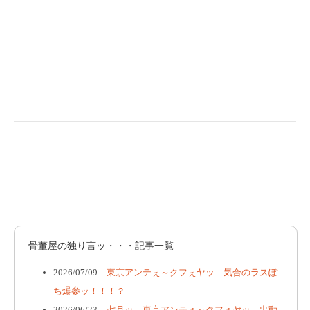
骨董屋の独り言ッ・・・記事一覧
2026/07/09
東京アンテぇ～クフぇヤッ 気合のラスぽ
ち爆参ッ！！！？
2026/06/23
七月ッ 東京アンテぇ～クフぇヤッ 出動