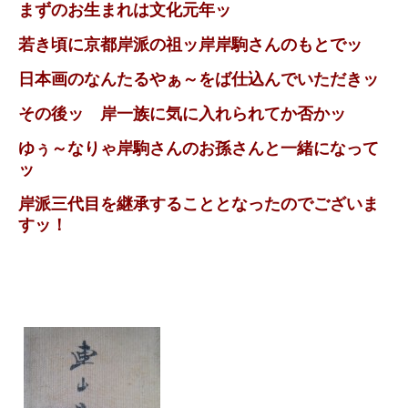
まずのお生まれは文化元年ッ
若き頃に京都岸派の祖ッ岸岸駒さんのもとでッ
日本画のなんたるやぁ～をば仕込んでいただきッ
その後ッ 岸一族に気に入れられてか否かッ
ゆぅ～なりゃ岸駒さんのお孫さんと一緒になって
ッ
岸派三代目を継承することとなったのでございま
すッ！