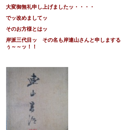
大変御無礼申し上げましたッ・・・・
でッ改めましてッ
そのお方様とはッ
岸派三代目ッ その名も岸連山さんと申しまする
ぅ～～ッ！！