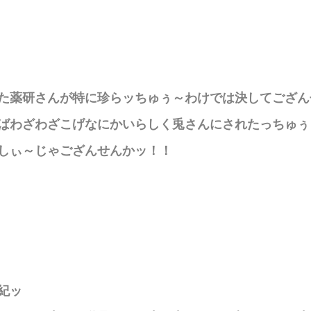
た薬研さんが特に珍らッちゅぅ～わけでは決してござん
ばわざわざこげなにかいらしく兎さんにされたっちゅぅ
しぃ～じゃござんせんかッ！！
紀ッ