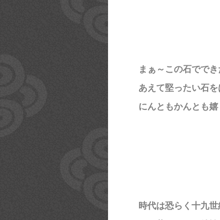
まぁ～この石ででき
あえて堅ったい石を
にんともかんとも嬉
時代は恐らく十九世