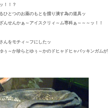
ッ！！？
るひとつのお薬のもとを擂り潰す為の道具ッ
ざんせんかぁ～アイスクリィ～ム専科ぁ～～～ッ！！
さんをモチィ～フにしたッ
ゆぅ～か珍らとゆぅ～かのドヒャドヒャバッキンガムが