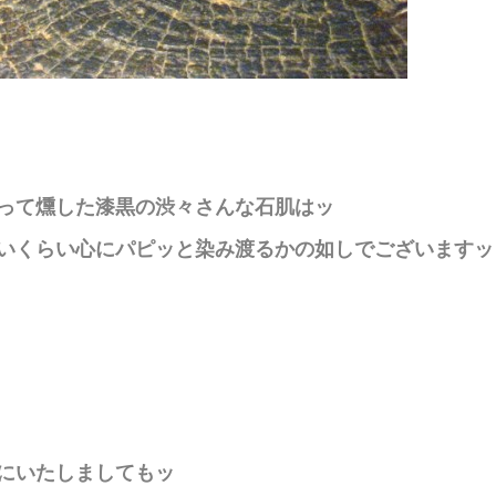
って燻した漆黒の渋々さんな石肌はッ
いくらい心にパピッと染み渡るかの如しでございますッ
にいたしましてもッ