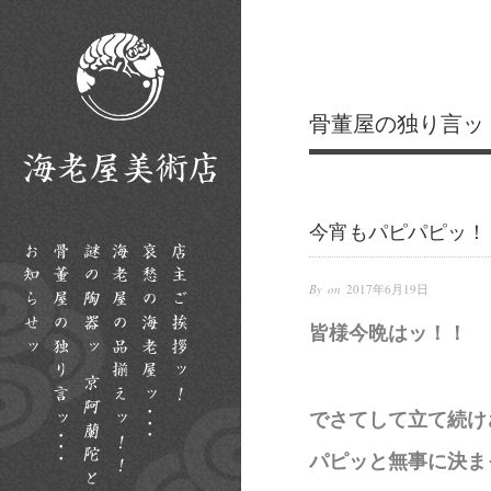
骨董屋の独り言ッ
今宵もパピパピッ！
By on
2017年6月19日
皆様今晩はッ！！
でさてして立て続け
パピッと無事に決ま