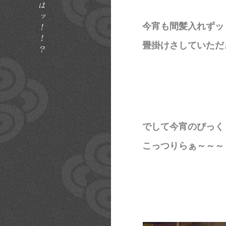
今宵も間髪入れずッ
畳掛けさしていただ
でして今宵のびっく
こっつりらぁ～～～