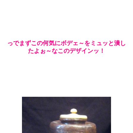
っでまずこの何気にボデェ～をミュッと潰し
たよぉ～なこのデザインッ！