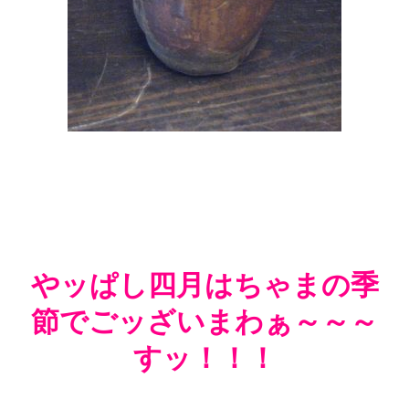
やッぱし四月はちゃまの季
節でごッざいまわぁ～～～
すッ！！！