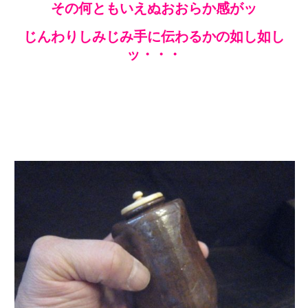
その何ともいえぬおおらか感がッ
じんわりしみじみ手に伝わるかの如し如し
ッ・・・