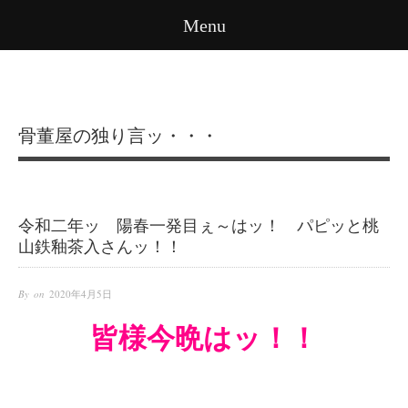
Menu
骨董屋の独り言ッ・・・
令和二年ッ 陽春一発目ぇ～はッ！ パピッと桃
山鉄釉茶入さんッ！！
By on
2020年4月5日
皆様今晩はッ！！