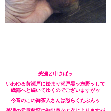
美濃と申さばッ
いわゆる黄瀬戸に始まり瀬戸黒ッ志野ッして
織部へと続いてゆくのでございますがッ
今宵のこの御茶入さんは恐らくたぶんッ
美濃の元屋敷窯の御出身かと存じよりますが