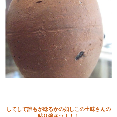
してして誰もが唸るかの如しこの土味さんの
粘り強さッ！！！