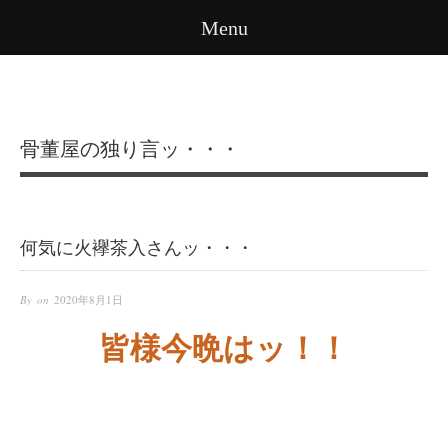
Menu
骨董屋の独り言ッ・・・
何気に火襷茶入さんッ・・・
By on
2020年8月1日
皆様今晩はッ！！