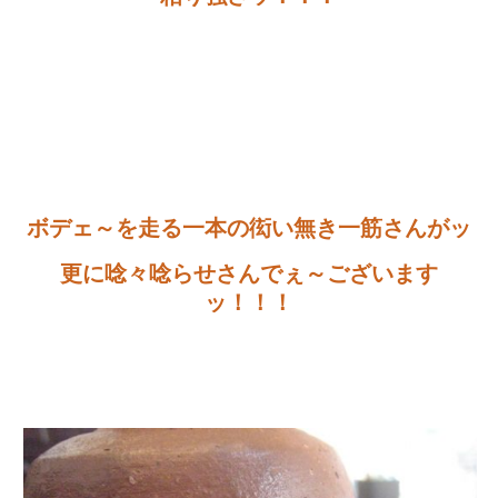
ボデェ～を走る一本の衒い無き一筋さんがッ
更に唸々唸らせさんでぇ～ございます
ッ！！！