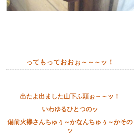
ってもっておおぉ～～～ッ！
出たよ出ました山下ふ頭ぉ～～ッ！
いわゆるひとつのッ
備前火襷さんちゅぅ～かなんちゅぅ～かその
ッ