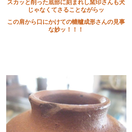
スカッと削った底部に刻まれし窯印さんも犬
じゃなくてさることながらッ
この肩から口にかけての轆轤成形さんの見事
な妙ッ！！！