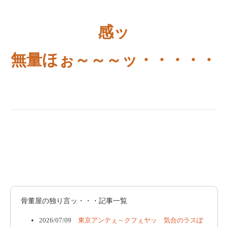
感ッ
無量ほぉ～～～ッ・・・・・
骨董屋の独り言ッ・・・記事一覧
2026/07/09
東京アンテぇ～クフぇヤッ 気合のラスぽ