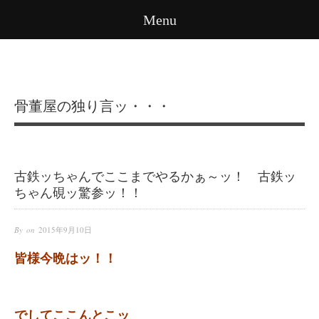
Menu
骨董屋の独り言ッ・・・
古鉄ッちゃんでここまでやるかぁ～ッ！ 古鉄ッ
ちゃん硯ッ驚参ッ！！
By on
2015年9月10日
皆様今晩はッ！！
でしてここんとこッ