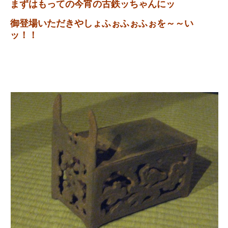
まずはもっての今宵の古鉄ッちゃんにッ
御登場いただきやしょふぉふぉふぉを～～い
ッ！！