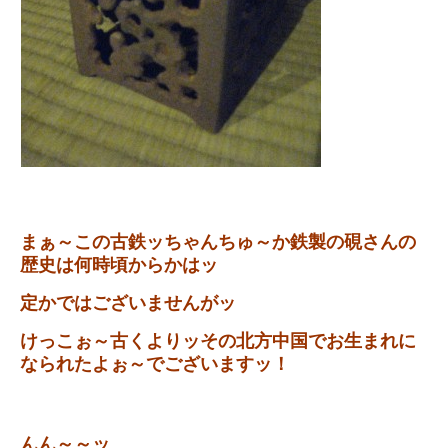
まぁ～この古鉄ッちゃんちゅ～か鉄製の硯さんの
歴史は何時頃からかはッ
定かではございませんがッ
けっこぉ～古くよりッその北方中国でお生まれに
なられたよぉ～でございますッ！
んん～～ッ