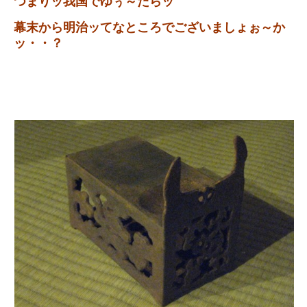
つまりッ我国でゆぅ～たらッ
幕末から明治ッてなところでございましょぉ～か
ッ・・？