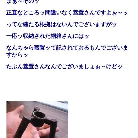
まぁ～そのッ
正直なところッ間違いなく蓋置さんですよぉ～ッ
ってな確たる根拠はないんでございますがッ
一応ッ収納された桐箱さんにはッ
なんちゃら蓋置ッて記されておるもんでございま
すからッ
たぶん蓋置さんなんでございましょぉ～けどッ