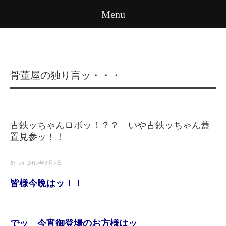
Menu
骨董屋の独り言ッ・・・
古鉄ッちゃんロボッ！？？ いや古鉄ッちゃん蓋
置見参ッ！！
By on
2015年3月5日
皆様今晩はッ！！
でッ 今宵御登場のお方様はッ