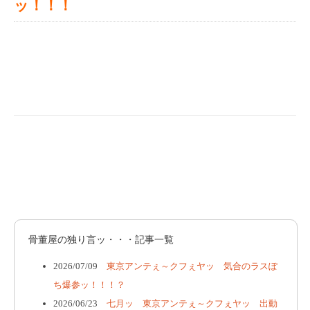
ッ！！！
骨董屋の独り言ッ・・・記事一覧
2026/07/09
東京アンテぇ～クフぇヤッ 気合のラスぽ
ち爆参ッ！！！？
2026/06/23
七月ッ 東京アンテぇ～クフぇヤッ 出動