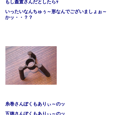
もし蓋置さんだとしたらｯ
いったいなんちゅぅ～形なんでございましょぉ～
かッ・・？？
糸巻さんぽくもありぃ～のッ
五徳さんぽくもありぃ～のッ