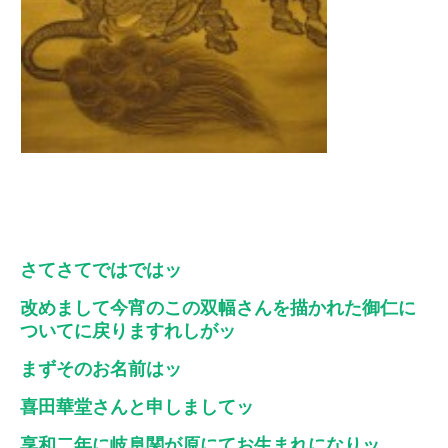
さてさてではではッ
改めまして今宵のこの双幅さんを描かれた御仁に
ついてに戻りますれしがッ
まずそのお名前はッ
喜田華堂さんと申しましてッ
享和二年に岐阜関が原にてお生まれになりッ