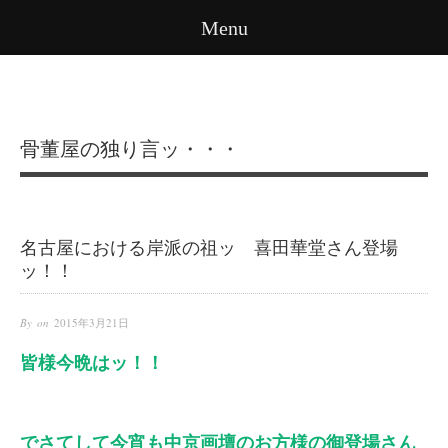
Menu
骨董屋の独り言ッ・・・
名古屋における岸派の祖ッ 喜田華堂さん登場
ッ！！
By on
2015年3月21日
皆様今晩はッ！！
でさてして今宵も中京画壇のお方様の御登場さん