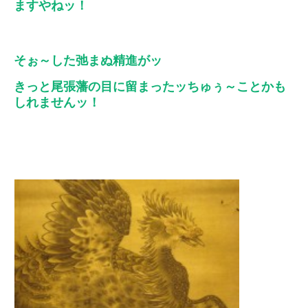
ますやねッ！
そぉ～した弛まぬ精進がッ
きっと尾張藩の目に留まったッちゅぅ～ことかも
しれませんッ！