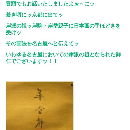
冒頭でもお話いたしましたよぉ～にッ
若き頃にッ京都に出てッ
岸派の祖ッ岸駒・岸岱親子に日本画の手ほどきを
受けッ
その画法を名古屋へと伝えてッ
いわゆる名古屋においての岸派の祖となられた御
仁でございますッ！！