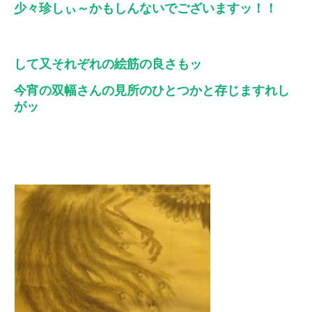
少々珍しぃ～かもしんないでございますッ！！
して又それぞれの絵筋の良さもッ
今宵の双幅さんの見所のひとつかと存じますれし
がッ