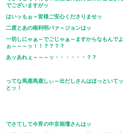
でございますがッ
はいッもぉ～皆様ご安心くださりませッ
二度とあの南利明バァ～ジョンはッ
一切しにゃぁ～でごじゃぁ～ますからなもんでよ
ぉ～～～ッ！！？？？？
あッあれぇ～～～ッ・・・・・・？？
ってな馬鹿馬鹿しぃ～出だしさんはほっといてッ
とッ！
でさてして今宵の中京画壇さんはッ