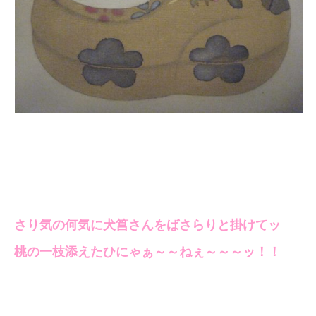
さり気の何気に犬筥さんをばさらりと掛けてッ
桃の一枝添えたひにゃぁ～～ねぇ～～～ッ！！