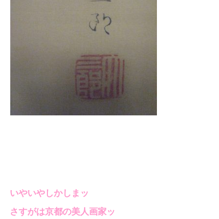
いやいやしかしまッ
さすがは京都の美人画家ッ