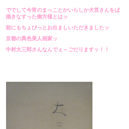
ででして今宵のまっことかいらしか犬筥さんをば
描きなすった御方様とはッ
前にもちょぴっとお出ましいただきましたッ
京都の異色美人画家ッ
中村大三郎さんなんでぇ～ごだりますッ！！