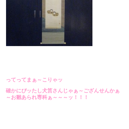
ってってまぁ～こりゃッ
確かにぴッたし犬筥さんじゃぁ～ござんせんかぁ
～お雛あられ専科ぁ～～～ッ！！！