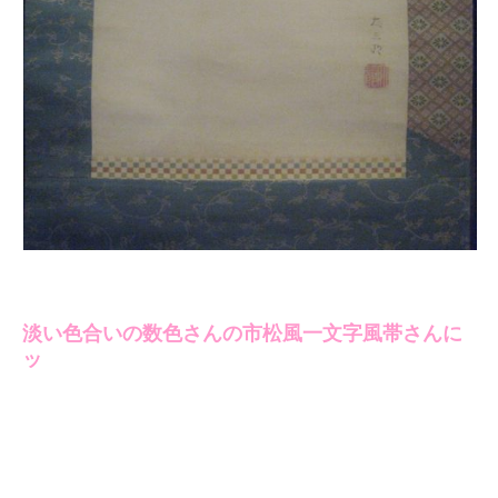
淡い色合いの数色さんの市松風一文字風帯さんに
ッ