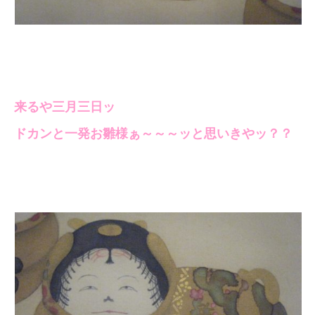
来るや三月三日ッ
ドカンと一発お雛様ぁ～～～ッと思いきやッ？？