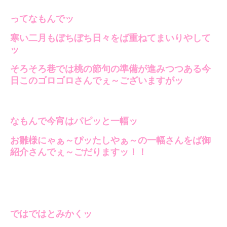
ってなもんでッ
寒い二月もぼちぼち日々をば重ねてまいりやして
ッ
そろそろ巷では桃の節句の準備が進みつつある今
日このゴロゴロさんでぇ～ございますがッ
なもんで今宵はパピッと一幅ッ
お雛様にゃぁ～ぴッたしやぁ～の一幅さんをば御
紹介さんでぇ～ごだりますッ！！
ではではとみかくッ