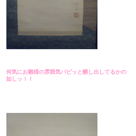
何気にお雛様の雰囲気パピッと醸し出してるかの
如しッ！！