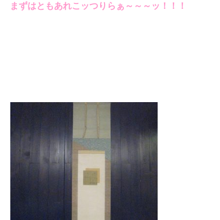
まずはともあれこッつりらぁ～～～ッ！！！