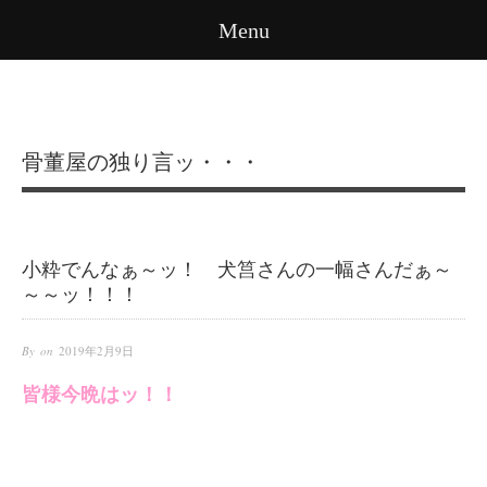
Menu
骨董屋の独り言ッ・・・
小粋でんなぁ～ッ！ 犬筥さんの一幅さんだぁ～
～～ッ！！！
By on
2019年2月9日
皆様今晩はッ！！