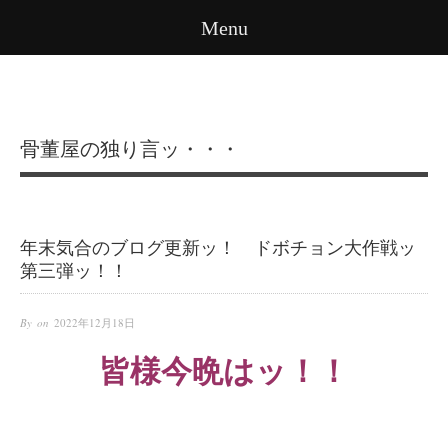
Menu
骨董屋の独り言ッ・・・
年末気合のブログ更新ッ！ ドボチョン大作戦ッ
第三弾ッ！！
By on
2022年12月18日
皆様今晩はッ！！