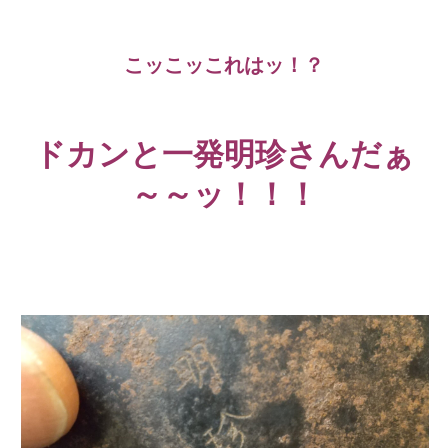
こッこッこれはッ！？
ドカンと一発明珍さんだぁ
～～ッ！！！