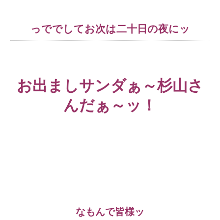
っででしてお次は二十日の夜にッ
お出ましサンダぁ～杉山さ
んだぁ～ッ！
なもんで皆様ッ