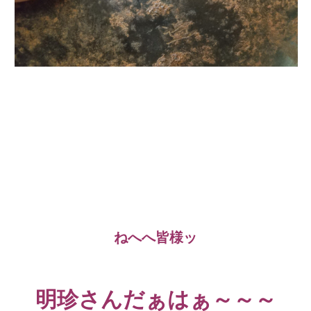
ねへへ皆様ッ
明珍さんだぁはぁ～～～