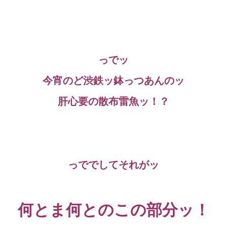
っでッ
今宵のど渋鉄ッ鉢っつあんのッ
肝心要の散布雷魚ッ！？
っででしてそれがッ
何とま何とのこの部分ッ！