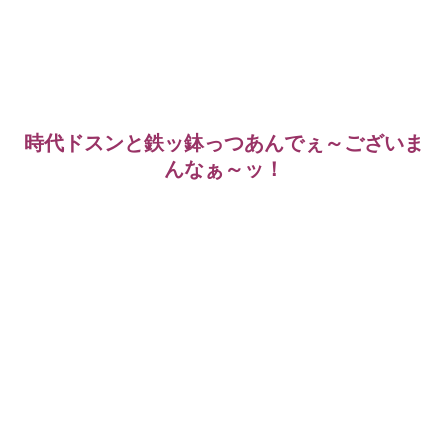
時代ドスンと鉄ッ鉢っつあんでぇ～ございま
んなぁ～ッ！