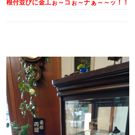
根付並びに金工ぉ～コぉ～ナぁ～～ッ！！