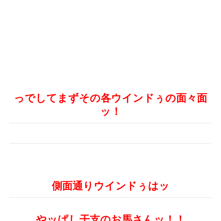
っでしてまずその各ウインドぅの面々面
ッ！
側面通りウインドぅはッ
やッぱし干支のお馬さんッ！！