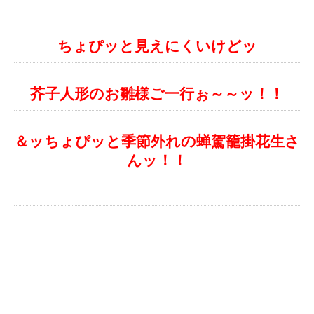
ちょぴッと見えにくいけどッ
芥子人形のお雛様ご一行ぉ～～ッ！！
＆ッちょぴッと季節外れの蝉駕籠掛花生さ
んッ！！