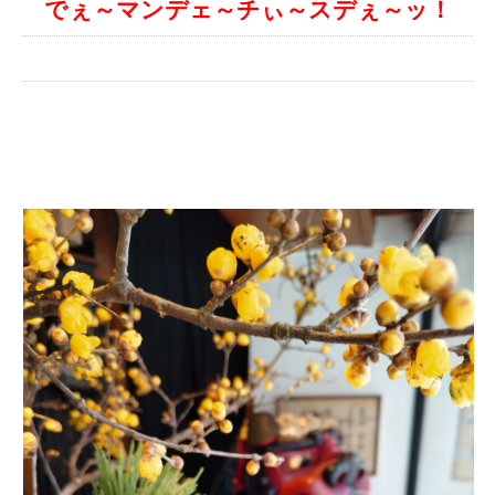
でぇ～マンデェ～チぃ～スデぇ～ッ！