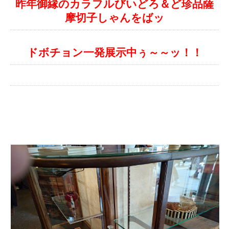
昨年御縁のカラフルびいどろ＆ど珍品薩
摩切子しゃんをばッ
ドボチョン一発展示中ぅ～～ッ！！