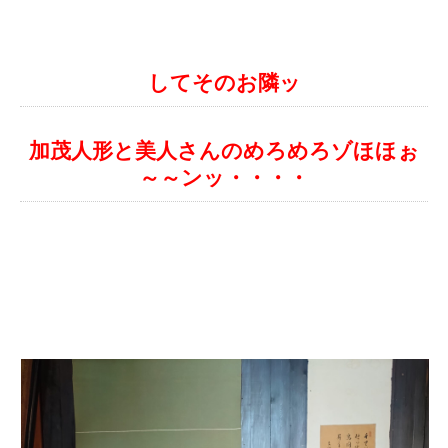
してそのお隣ッ
加茂人形と美人さんのめろめろゾほほぉ
～～ンッ・・・・