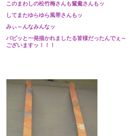
このまわしの松竹梅さんも鴛鴦さんもッ
してまたゆらゆら風帯さんもッ
みぃ～んなみんなッ
パピッと一発描かれましたる皆様だったんでぇ～
ございますッ！！！