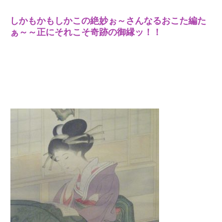
しかもかもしかこの絶妙ぉ～さんなるおこた編た
ぁ～～正にそれこそ奇跡の御縁ッ！！