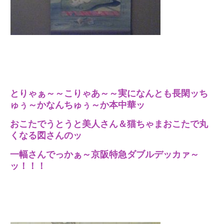
とりゃぁ～～こりゃあ～～実になんとも長閑ッち
ゅぅ～かなんちゅぅ～か本中華ッ
おこたでうとうと美人さん＆猫ちゃまおこたで丸
くなる図さんのッ
一幅さんでっかぁ～京阪特急ダブルデッカァ～
ッ！！！