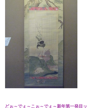
どぉ～でぇ～こぉ～でぇ～新年第一発目ッ