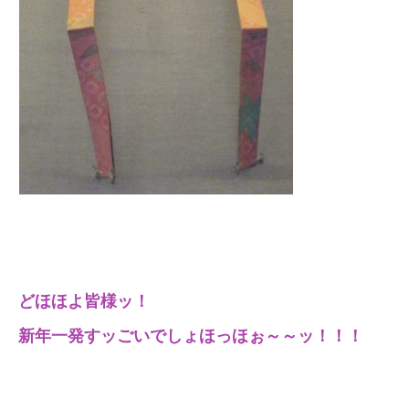
どほほよ皆様ッ！
新年一発すッごいでしょほっほぉ～～ッ！！！