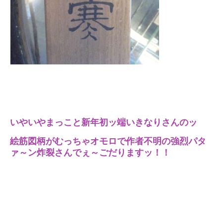
いやいやまっこと新年初ッ端いきなりさんのッ
絵筋図柄がむっちゃオモロで作者不明の強烈パタ
ァ～ン炸裂さんでぇ～ごだりますッ！！