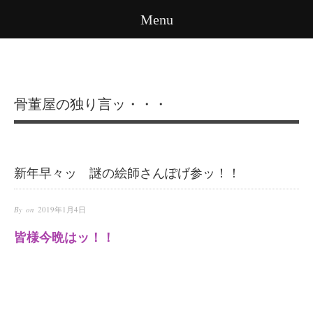
Menu
骨董屋の独り言ッ・・・
新年早々ッ 謎の絵師さんぽげ参ッ！！
By on
2019年1月4日
皆様今晩はッ！！