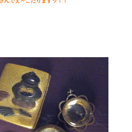
さんでぇ～ごだりますッ！！