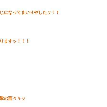
じになってまいりやしたッ！！
りますッ！！！
鋒隊の面々々ッ