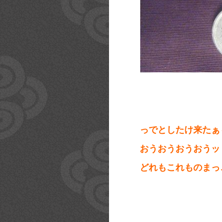
っでとしたけ来たぁ
おうおうおうおうッ
どれもこれものまっ