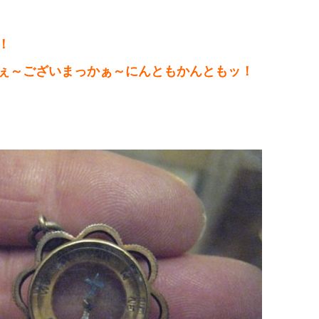
！
ぇ～ございまっかぁ～にんともかんともッ！