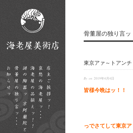
骨董屋の独り言ッ
東京アァ～トアンチ
By on
2019年4月4日
皆様今晩はッ！！
っでさてして東京ア