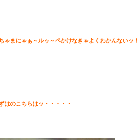
ちゃまにゃぁ～ルゥ～ペかけなきゃよくわかんないッ！
ずはのこちらはッ・・・・・