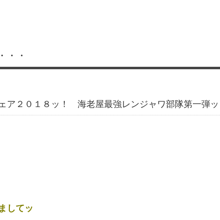
・・・
ェア２０１８ッ！ 海老屋最強レンジャワ部隊第一弾ッ
ましてッ