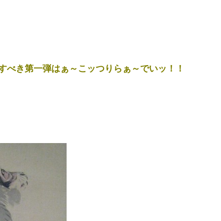
すべき第一弾はぁ～こッつりらぁ～でいッ！！