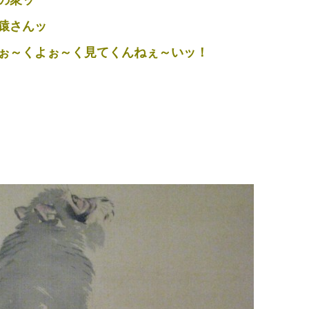
猿さんッ
ぉ～くよぉ～く見てくんねぇ～いッ！