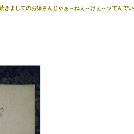
続きましてのお猿さんじゃぁ～ねぇ～けぇ～ッてんでい