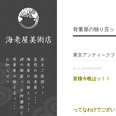
骨董屋の独り言ッ
東京アンティ～クフ
By on
2018年6月28日
皆様今晩はッ！！
ってなわけでござい