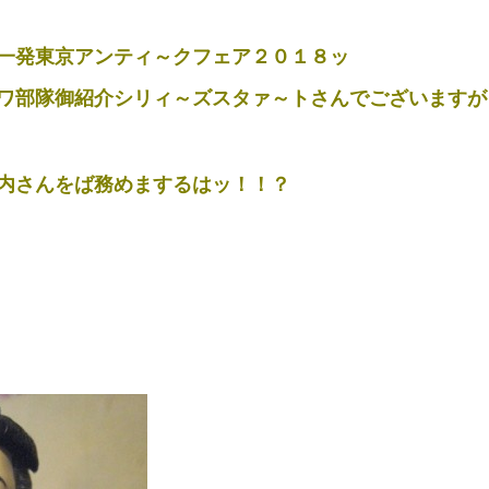
一発東京アンティ～クフェア２０１８ッ
ワ部隊御紹介シリィ～ズスタァ～トさんでございますが
内さんをば務めまするはッ！！？