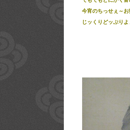
今宵のちっせぇ～お
じッくりどッぷりよ