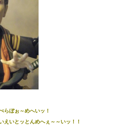
べらぼぉ～めへいッ！
いえいとッとんめへぇ～～いッ！！