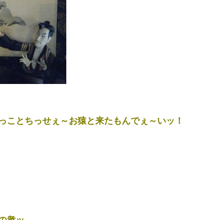
っことちっせぇ～お猿と来たもんでぇ～いッ！
の衆ッ