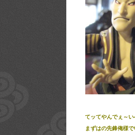
てッてやんでぇ～い
まずはの先鋒俺様で