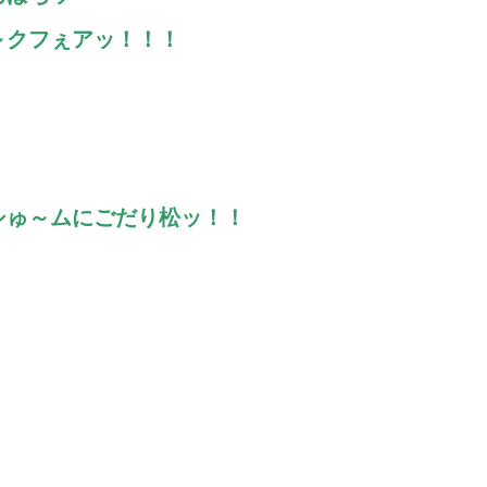
～クフぇアッ！！！
シゅ～ムにごだり松ッ！！