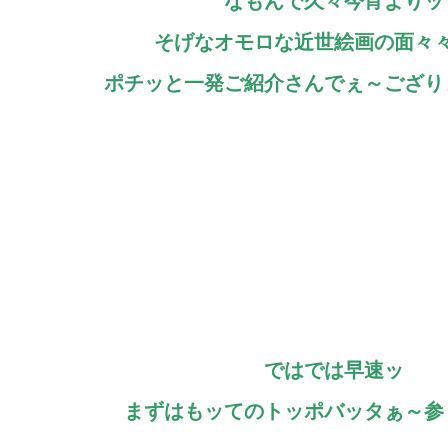
なもんで久々今宵よりッ
そげなオモロな近世絵画の面々
ポチッと一発ご紹介さんでぇ～ござ
ではでは早速ッ
まずはもッてのトッポバッタぁ～参