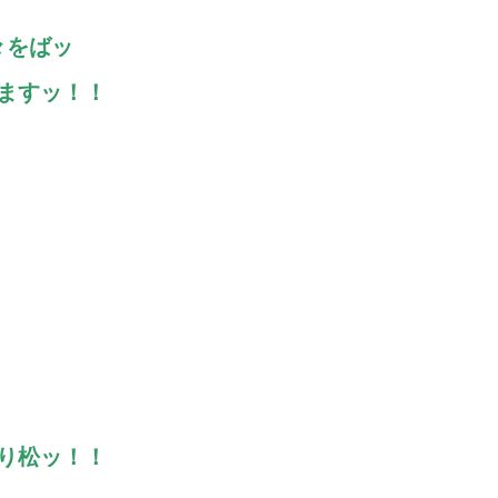
々をばッ
りますッ！！
り松ッ！！