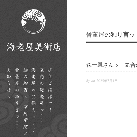
骨董屋の独り言ッ
森一鳳さんッ 気合
By on
2025年7月1日