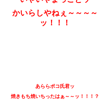
かいらしやねぇ～～～～
ッ！！！
あららポコ氏君ッ
焼きもち焼いちったはぁ～～ッ！！！？