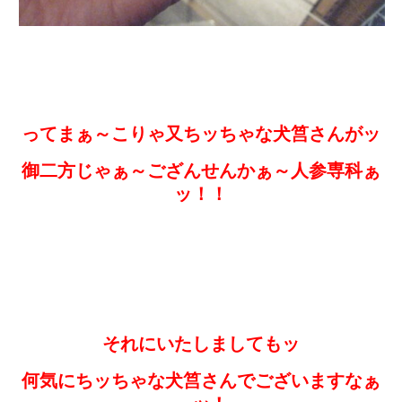
ってまぁ～こりゃ又ちッちゃな犬筥さんがッ
御二方じゃぁ～ござんせんかぁ～人参専科ぁ
ッ！！
それにいたしましてもッ
何気にちッちゃな犬筥さんでございますなぁ