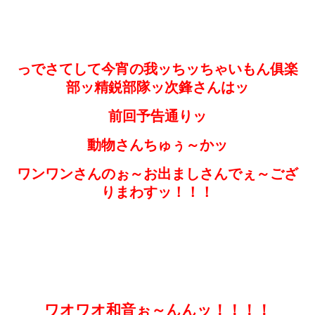
っでさてして今宵の我ッちッちゃいもん俱楽
部ッ精鋭部隊ッ次鋒さんはッ
前回予告通りッ
動物さんちゅぅ～かッ
ワンワンさんのぉ～お出ましさんでぇ～ござ
りまわすッ！！！
ワオワオ和音ぉ～んんッ！！！！