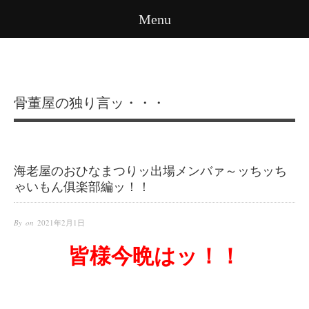
Menu
骨董屋の独り言ッ・・・
海老屋のおひなまつりッ出場メンバァ～ッちッち
ゃいもん俱楽部編ッ！！
By on
2021年2月1日
皆様今晩はッ！！