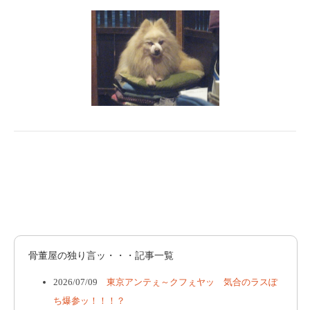
骨董屋の独り言ッ・・・記事一覧
2026/07/09
東京アンテぇ～クフぇヤッ 気合のラスぽ
ち爆参ッ！！！？