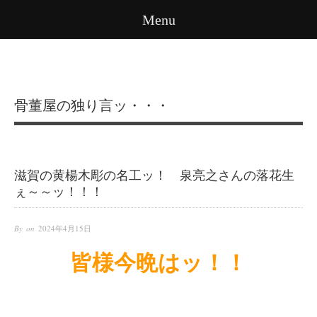
Menu
骨董屋の独り言ッ・・・
滋賀の黄楊木彫の名工ッ！ 泉亮之さんの落花生
ぇ～～ッ！！！
By on
2024年4月15日
皆様今晩はッ！！