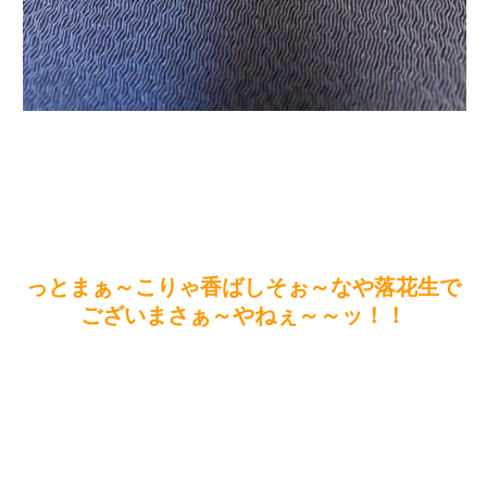
っとまぁ～こりゃ香ばしそぉ～なや落花生で
ございまさぁ～やねぇ～～ッ！！