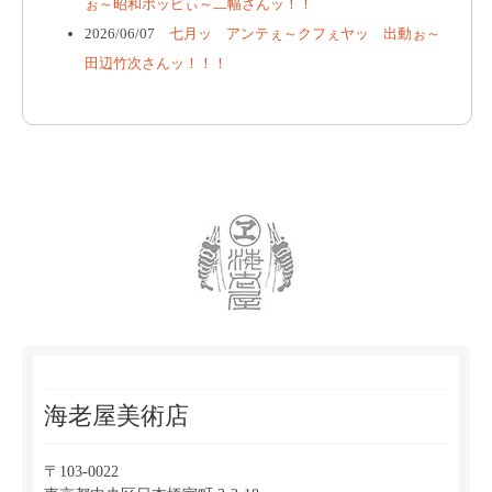
ぉ～昭和ポッピぃ～二幅さんッ！！
2026/06/07
七月ッ アンテぇ～クフぇヤッ 出動ぉ～
田辺竹次さんッ！！！
海老屋美術店
〒103-0022