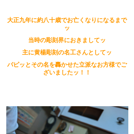
大正九年に約八十歳でお亡くなりになるまで
ッ
当時の彫刻界におきましてッ
主に黄楊彫刻の名工さんとしてッ
パピッとその名を轟かせた立派なお方様でご
ざいましたッ！！