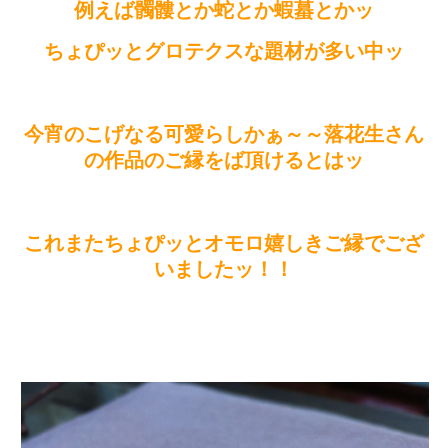
例えば髑髏とか蛇とか蝦蟇とかッ
ちょぴッとグロテクスな題材が多い中ッ
今宵のこげなる可愛らしかぁ～～落花生さん
の作品のご縁をば頂けるとはッ
これまたちょぴッとオモロ嬉しきご縁でござ
いましたッ！！