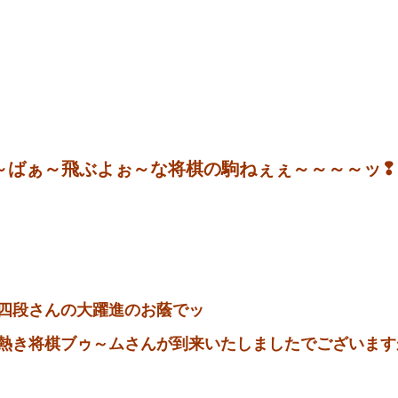
～ばぁ～飛ぶよぉ～な将棋の駒ねぇぇ～～～～ッ❢❢❢
四段さんの大躍進のお蔭でッ
熱き将棋ブゥ～ムさんが到来いたしましたでございます