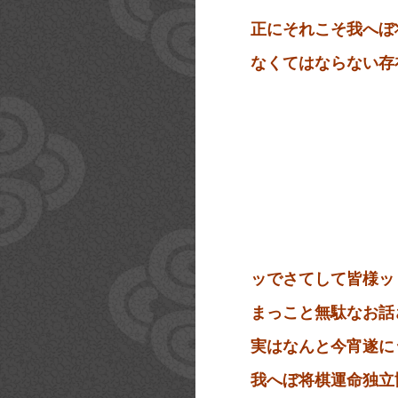
正にそれこそ我へぼ
なくてはならない存
ッでさてして皆様ッ
まっこと無駄なお話
実はなんと今宵遂に
我へぼ将棋運命独立