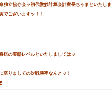
命独立協存会ッ初代微妙計算会計室長ちゃまといたしま
実でございますッ！！
将棋の実態レベルといたしましてはッ
に至りましての対戦勝率なんとッ！
❢