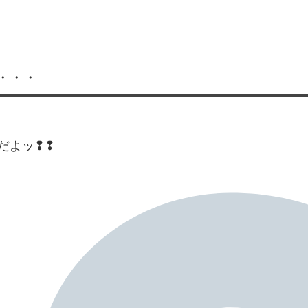
・・・
だよッ❢❢