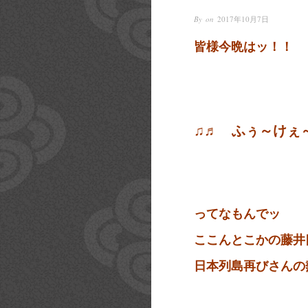
By on
2017年10月7日
皆様今晩はッ！！
♫♬ ふぅ～けぇ
ってなもんでッ
ここんとこかの藤井
日本列島再びさんの