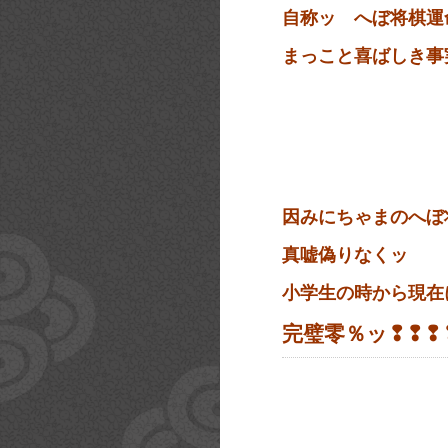
自称ッ へぼ将棋運
まっこと喜ばしき事
因みにちゃまのへぼ
真嘘偽りなくッ
小学生の時から現在
完璧零％ッ❢❢❢