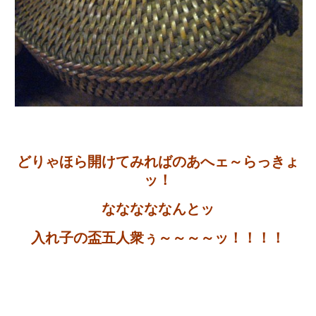
どりゃほら開けてみればのあへェ～らっきょ
ッ！
なななななんとッ
入れ子の盃五人衆ぅ～～～～ッ！！！！