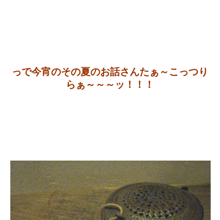
っで今宵のその夏のお話さんたぁ～こっつり
らぁ～～～ッ！！！