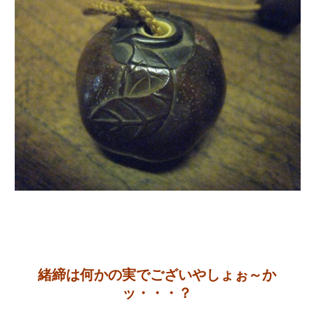
緒締は何かの実でございやしょぉ～か
ッ・・・？