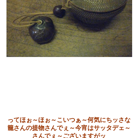
ってほぉ～ほぉ～こいつぁ～何気にちッさな
籠さんの提物さんでぇ～今宵はサッタデェ～
さんでぇ～ございますがッ