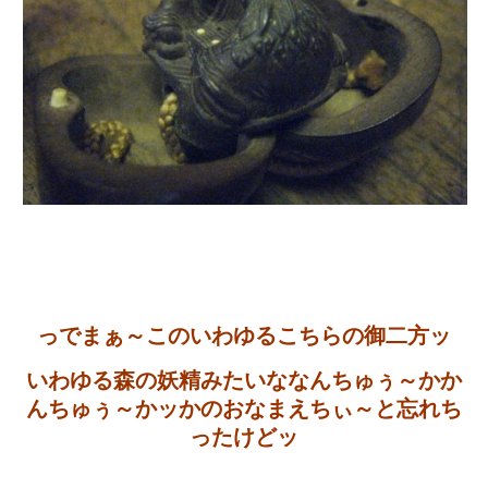
っでまぁ～このいわゆるこちらの御二方ッ
いわゆる森の妖精みたいななんちゅぅ～かか
んちゅぅ～かッかのおなまえちぃ～と忘れち
ったけどッ