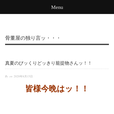
Menu
骨董屋の独り言ッ・・・
真夏のびッくりどッきり籠提物さんッ！！
By on
2020年8月15日
皆様今晩はッ！！