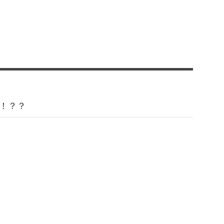
！？？
！