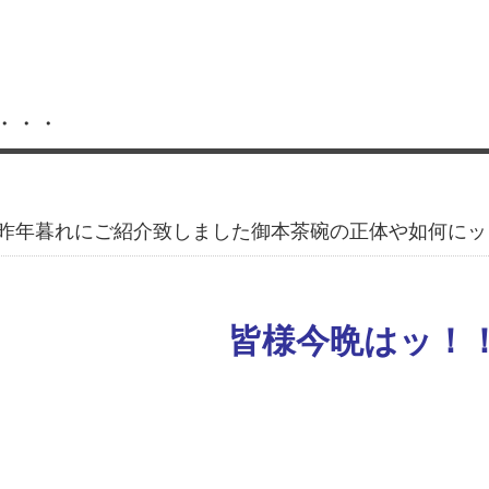
・・・
昨年暮れにご紹介致しました御本茶碗の正体や如何にッ
皆様今晩はッ！