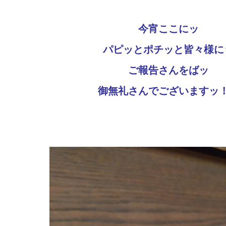
今宵ここにッ
パピッとポチッと皆々様に
ご報告さんをばッ
御無礼さんでございますッ