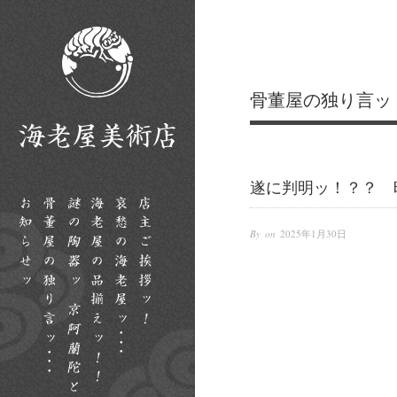
骨董屋の独り言ッ
遂に判明ッ！？？ 
By on
2025年1月30日