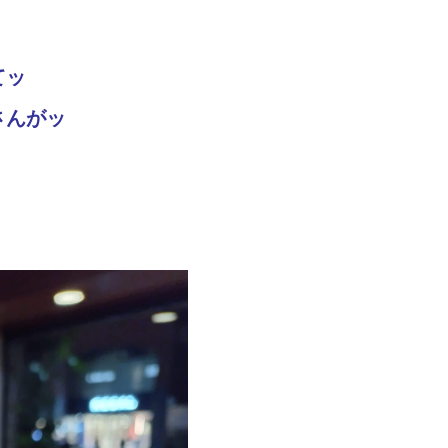
てッ
さんがッ