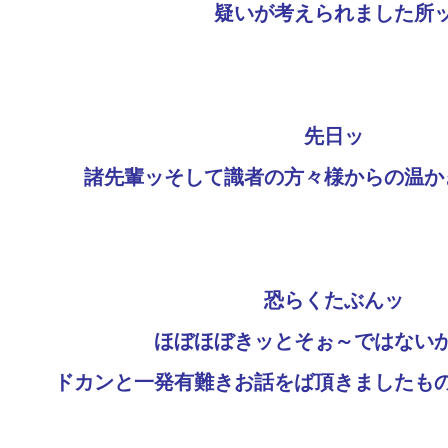
疑いが考えられました所
先日ッ
諸先輩ッそして識者の方々様からの温か
恐らくたぶんッ
ほぼほぼきッとそぉ～ではない
ドカンと一発有難きお話をば頂きましたも