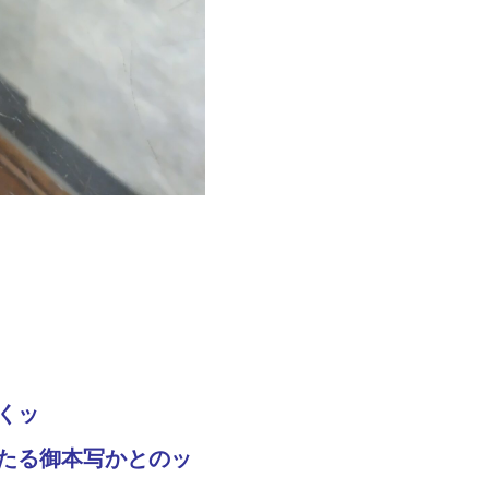
くッ
たる御本写かとのッ