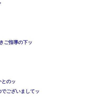
ッ
きご指導の下ッ
かとのッ
のでございましてッ