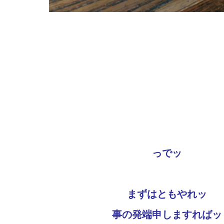
っでッ
まずはともやれッ
事の発端申しますればッ