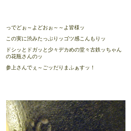
っでどぉ～よどおぉ～～よ皆様ッ
この実に渋みたっぷりッゴツ感こんもりッ
ドシッとドガッと少々デカめの堂々古鉄ッちゃん
の花瓶さんのッ
参上さんでぇ～ごッだりまふぁすッ！