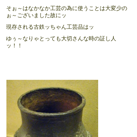
そぉ～はなかなか工芸の為に使うことは大変少の
ぉ～ございました故にッ
現存される古鉄ッちゃん工芸品はッ
ゆぅ～なりゃとっても大切さんな時の証し人
ッ！！