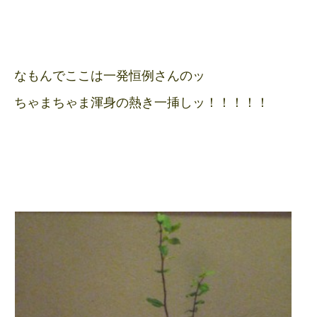
なもんでここは一発恒例さんのッ
ちゃまちゃま渾身の熱き一挿しッ！！！！！