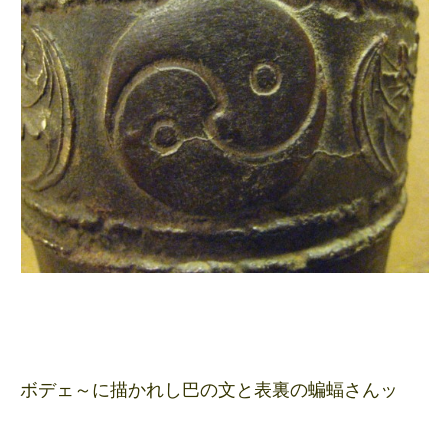
ボデェ～に描かれし巴の文と表裏の蝙蝠さんッ