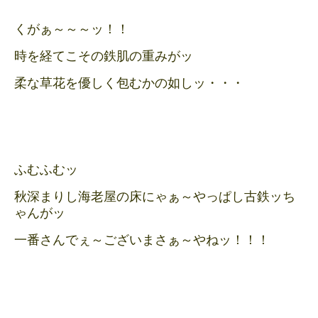
くがぁ～～～ッ！！
時を経てこその鉄肌の重みがッ
柔な草花を優しく包むかの如しッ・・・
ふむふむッ
秋深まりし海老屋の床にゃぁ～やっぱし古鉄ッち
ゃんがッ
一番さんでぇ～ございまさぁ～やねッ！！！