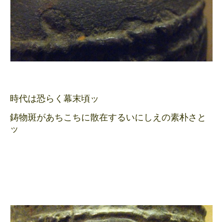
時代は恐らく幕末頃ッ
鋳物斑があちこちに散在するいにしえの素朴さと
ッ