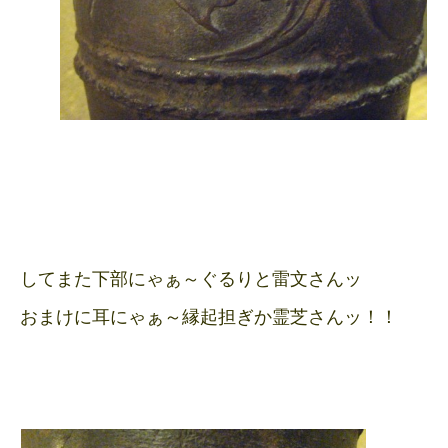
してまた下部にゃぁ～ぐるりと雷文さんッ
おまけに耳にゃぁ～縁起担ぎか霊芝さんッ！！