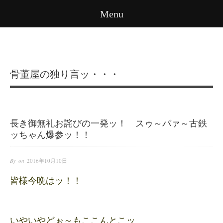
Menu
骨董屋の独り言ッ・・・
長き御無礼お詫びの一発ッ！ スゥ～パァ～古鉄
ッちゃん爆参ッ！！
By on
2016年10月10日
皆様今晩はッ！！
いやいやどぉ～もここんとこッ