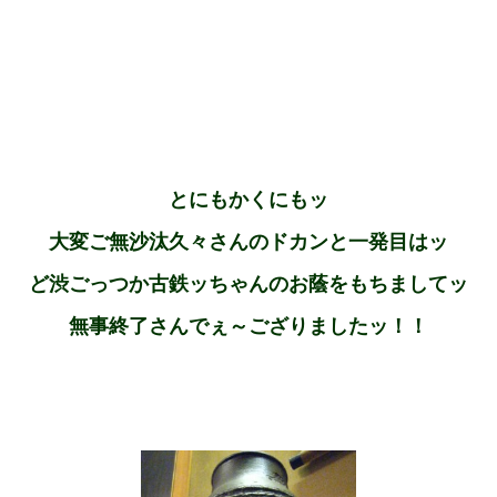
とにもかくにもッ
大変ご無沙汰久々さんのドカンと一発目はッ
ど渋ごっつか古鉄ッちゃんのお蔭をもちましてッ
無事終了さんでぇ～ござりましたッ！！