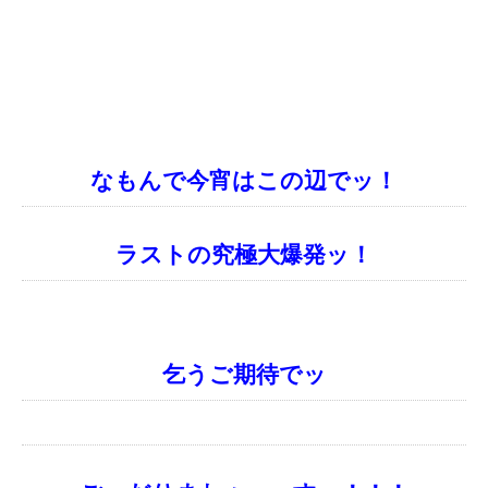
なもんで今宵はこの辺でッ！
ラストの究極大爆発ッ！
乞うご期待でッ