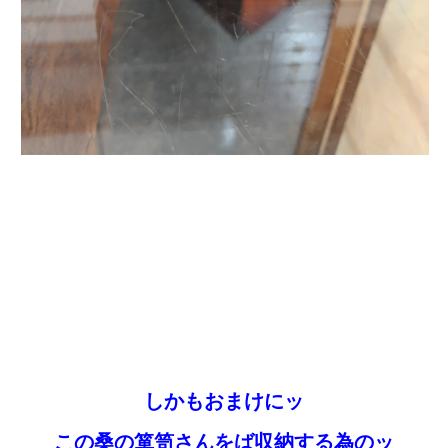
しかもおまけにッ
この桑の箪笥さんをば収納する為のッ