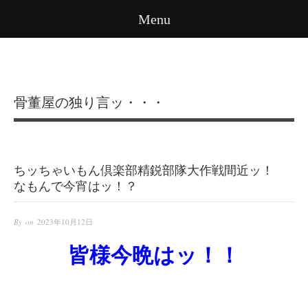
Menu
骨董屋の独り言ッ・・・
ちッちゃいもん倶楽部精鋭部隊大作戦間近ッ！
なもんで今宵はッ！？
By on
2023年10月12日
皆様今晩はッ！！