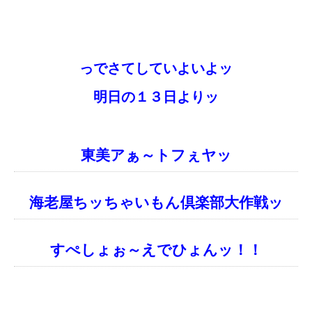
っでさてしていよいよッ
明日の１３日よりッ
東美アぁ～トフぇヤッ
海老屋ちッちゃいもん倶楽部大作戦ッ
すぺしょぉ～えでひょんッ！！