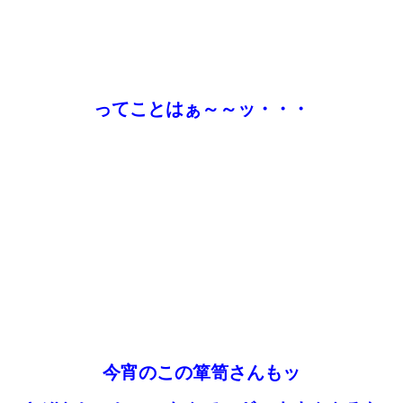
ってことはぁ～～ッ・・・
今宵のこの箪笥さんもッ