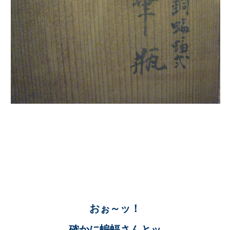
おぉ～ッ！
確かに蝙蝠さんとッ