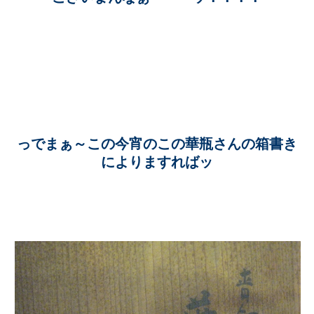
っでまぁ～この今宵のこの華瓶さんの箱書き
によりますればッ