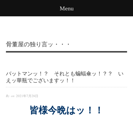
Menu
骨董屋の独り言ッ・・・
バットマンッ！？ それとも蝙蝠傘ッ！？？ い
えッ華瓶でございますッ！！
By on
2021年7月28日
皆様今晩はッ！！