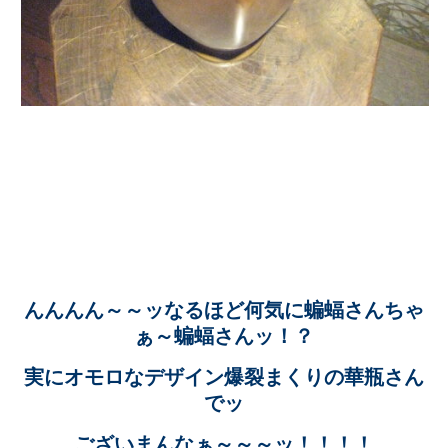
んんんん～～ッなるほど何気に蝙蝠さんちゃ
ぁ～蝙蝠さんッ！？
実にオモロなデザイン爆裂まくりの華瓶さん
でッ
ございまんなぁ～～～ッ！！！！