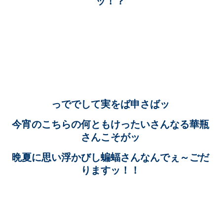
ッ！？
っででして実をば申さばッ
今宵のこちらの何ともけったいさんなる華瓶
さんこそがッ
晩夏に思い浮かびし蝙蝠さんなんでぇ～ごだ
りますッ！！