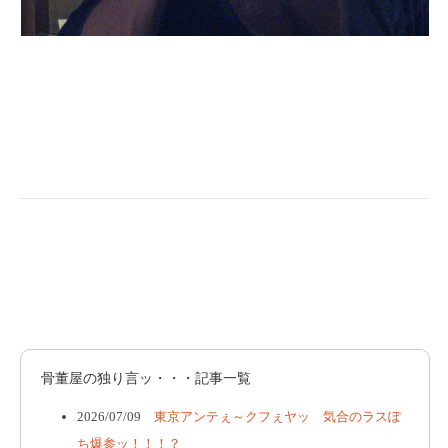
骨董屋の独り言ッ・・・記事一覧
2026/07/09
東京アンテぇ～クフぇヤッ 気合のラスぽ
ち爆参ッ！！！？