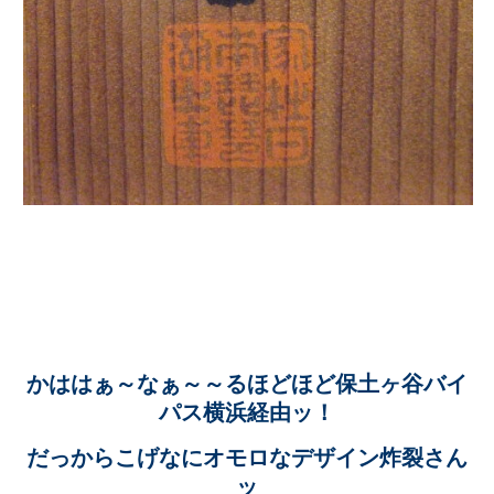
かははぁ～なぁ～～るほどほど保土ヶ谷バイ
パス横浜経由ッ！
だっからこげなにオモロなデザイン炸裂さん
ッ