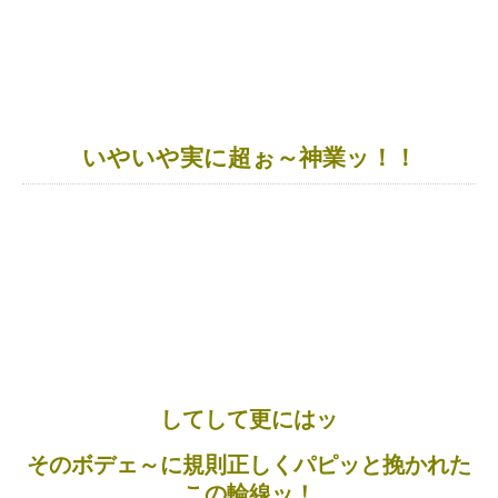
いやいや実に超ぉ～神業ッ！！
してして更にはッ
そのボデェ～に規則正しくパピッと挽かれた
この輪線ッ！