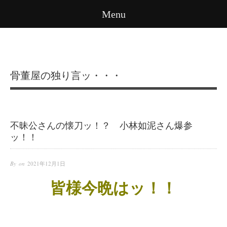
Menu
骨董屋の独り言ッ・・・
不昧公さんの懐刀ッ！？ 小林如泥さん爆参
ッ！！
By on
2021年12月1日
皆様今晩はッ！！