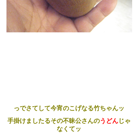
っでさてして今宵のこげなる竹ちゃんッ
手掛けましたるその不昧公さんの
うどん
じゃ
なくてッ