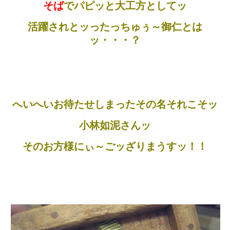
そば
でパピッと大工方としてッ
活躍されとッったっちゅぅ～御仁とは
ッ・・・？
へいへいお待たせしまったその名それこそッ
小林如泥さんッ
そのお方様にぃ～ごッざりまうすッ！！