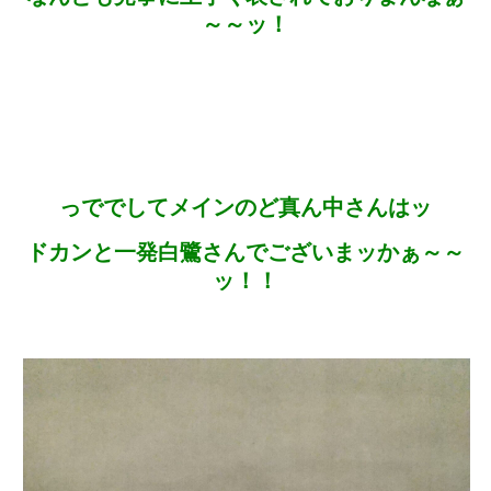
～～ッ！
っででしてメインのど真ん中さんはッ
ドカンと一発白鷺さんでございまッかぁ～～
ッ！！