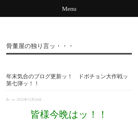
Menu
骨董屋の独り言ッ・・・
年末気合のブログ更新ッ！ ドボチョン大作戦ッ
第七弾ッ！！
By on
2022年12月26日
皆様今晩はッ！！