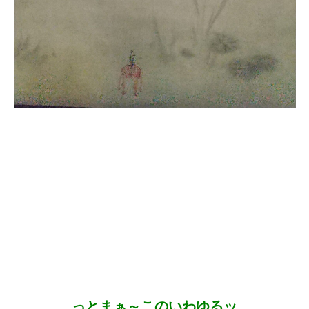
っとまぁ～このいわゆるッ