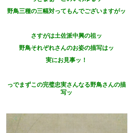
野鳥三種の三幅対ってもんでございますがッ
さすがは土佐派中興の祖ッ
野鳥それぞれさんのお姿の描写はッ
実にお見事ッ！
っでまずこの完璧忠実さんなる野鳥さんの描
写ッ