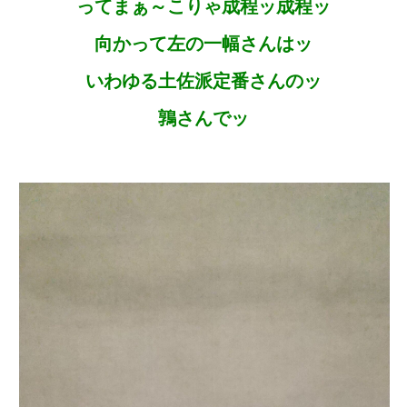
ってまぁ～こりゃ成程ッ成程ッ
向かって左の一幅さんはッ
いわゆる土佐派定番さんのッ
鶉さんでッ