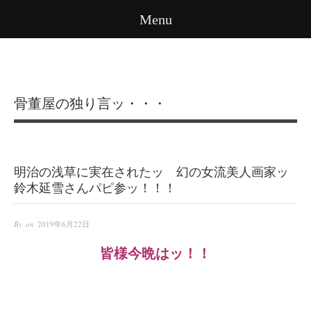
Menu
骨董屋の独り言ッ・・・
明治の浅草に実在されたッ 幻の女流美人画家ッ
鈴木延雪さんパピ参ッ！！！
By on
2019年6月22日
皆様今晩はッ！！