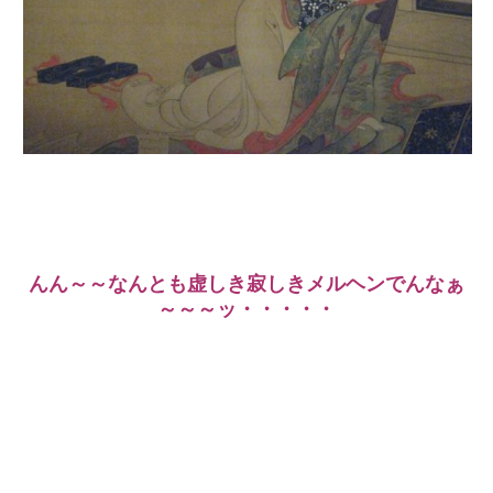
んん～～なんとも虚しき寂しきメルヘンでんなぁ
～～～ッ・・・・・