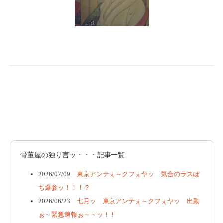
骨董屋の独り言ッ・・・記事一覧
2026/07/09
東京アンテぇ～クフぇヤッ 気合のラスぽ
ち爆参ッ！！！？
2026/06/23
七月ッ 東京アンテぇ～クフぇヤッ 出動
ぉ～緊急速報ぉ～～ッ！！