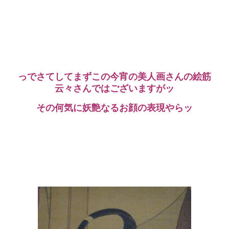
っでさてしてまずこの今宵の美人画さんの絵筋
云々さんではございますがッ
その何気に妖艶なるお顔の表現やらッ