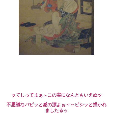
ッてしってまぁ～この実になんともいえぬッ
不思議なパピッと感の漂よぉ～～ピシッと描かれ
ましたるッ