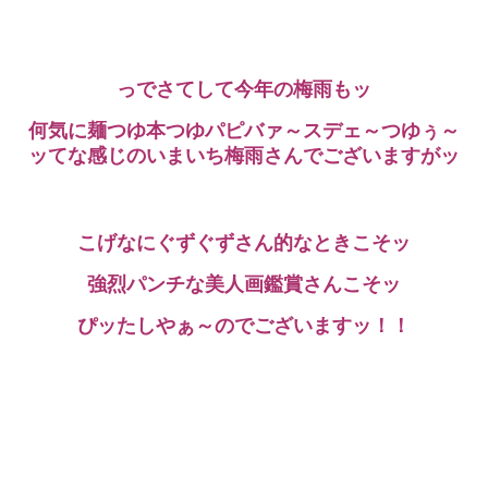
っでさてして今年の梅雨もッ
何気に麺つゆ本つゆパピバァ～スデェ～つゆぅ～
ッてな感じのいまいち梅雨さんでございますがッ
こげなにぐずぐずさん的なときこそッ
強烈パンチな美人画鑑賞さんこそッ
ぴッたしやぁ～のでございますッ！！