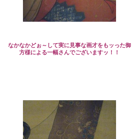
なかなかどぉ～して実に見事な画才をもッった御
方様による一幅さんでございますッ！！