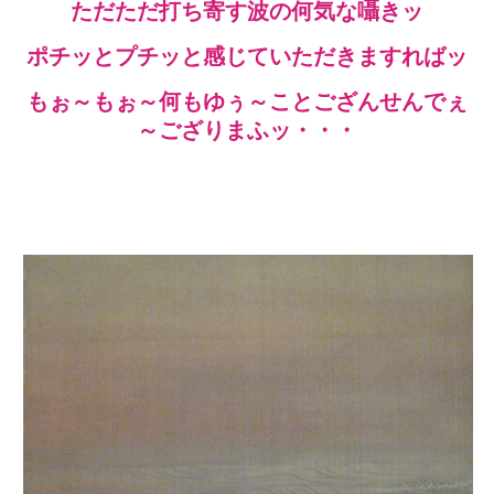
ただただ打ち寄す波の何気な囁きッ
ポチッとプチッと感じていただきますればッ
もぉ～もぉ～何もゆぅ～ことござんせんでぇ
～ござりまふッ・・・