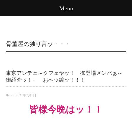
Menu
骨董屋の独り言ッ・・・
東京アンテェ～クフェヤッ！ 御登場メンバぁ～
御紹介ッ！！ おへッ編ッ！！！
By on
2021年7月1日
皆様今晩はッ！！