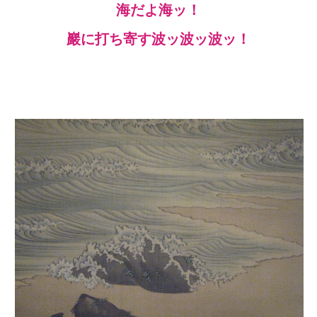
海だよ海ッ！
巖に打ち寄す波ッ波ッ波ッ！