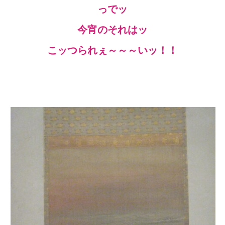
っでッ
今宵のそれはッ
こッつられぇ～～～いッ！！