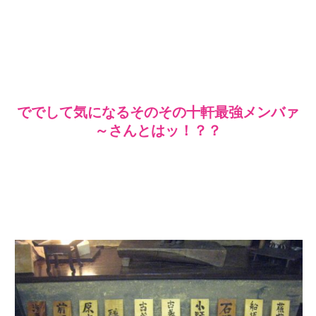
ででして気になるそのその十軒最強メンバァ
～さんとはッ！？？