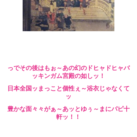
っでその後はもぉ～あの幻のドヒャドヒャバ
ッキンガム宮殿の如しッ！
日本全国ッまっこと個性ぇ～浴衣じゃなくて
ッ
豊かな面々々がぁ～あッとゆぅ～まにパピ十
軒ッ！！