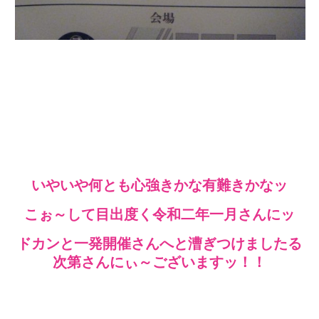
いやいや何とも心強きかな有難きかなッ
こぉ～して目出度く令和二年一月さんにッ
ドカンと一発開催さんへと漕ぎつけましたる
次第さんにぃ～ございますッ！！