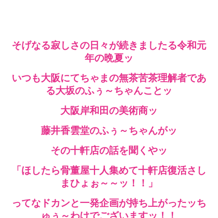
そげなる寂しさの日々が続きましたる令和元
年の晩夏ッ
いつも大阪にてちゃまの無茶苦茶理解者であ
る大坂のふぅ～ちゃんことッ
大阪岸和田の美術商ッ
藤井香雲堂のふぅ～ちゃんがッ
その十軒店の話を聞くやッ
「ほしたら骨董屋十人集めて十軒店復活さし
まひょぉ～～ッ！！」
ってなドカンと一発企画が持ち上がったッち
ゅぅ～わけでございますッ！！