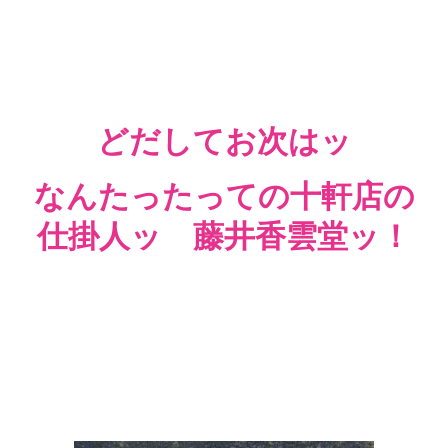
どだしてお次はッ
なんたったっての十軒店の
仕掛人ッ 藤井香雲堂ッ！