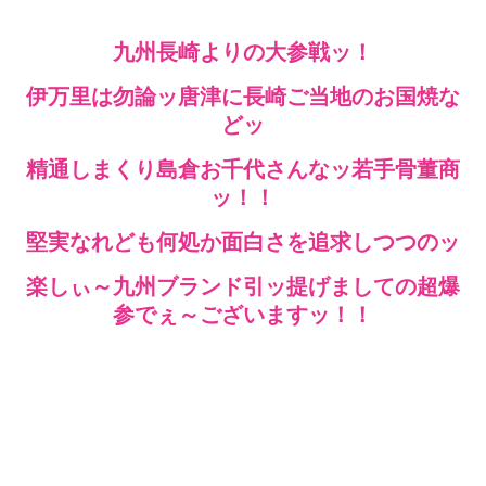
九州長崎よりの大参戦ッ！
伊万里は勿論ッ唐津に長崎ご当地のお国焼な
どッ
精通しまくり島倉お千代さんなッ若手骨董商
ッ！！
堅実なれども何処か面白さを追求しつつのッ
楽しぃ～九州ブランド引ッ提げましての超爆
参でぇ～ございますッ！！