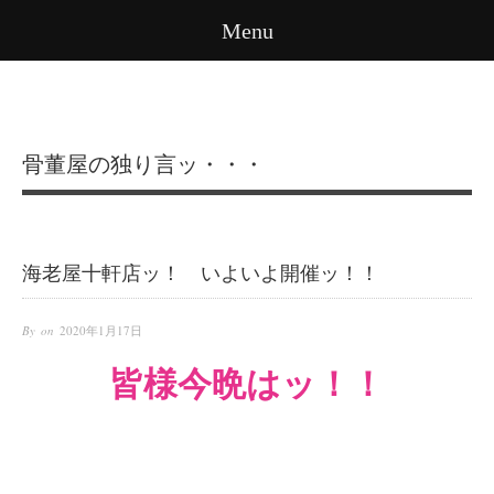
Menu
骨董屋の独り言ッ・・・
海老屋十軒店ッ！ いよいよ開催ッ！！
By on
2020年1月17日
皆様今晩はッ！！