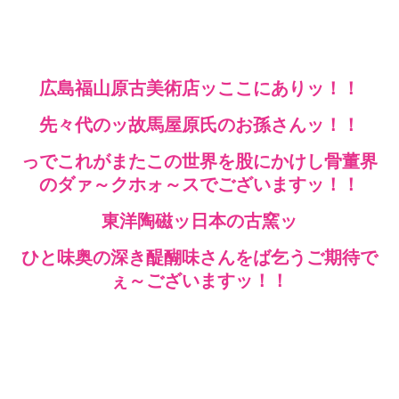
広島福山原古美術店ッここにありッ！！
先々代のッ故馬屋原氏のお孫さんッ！！
っでこれがまたこの世界を股にかけし骨董界
のダァ～クホォ～スでございますッ！！
東洋陶磁ッ日本の古窯ッ
ひと味奥の深き醍醐味さんをば乞うご期待で
ぇ～ございますッ！！