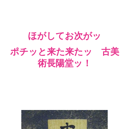
ほがしてお次がッ
ポチッと来た来たッ 古美
術長陽堂ッ！