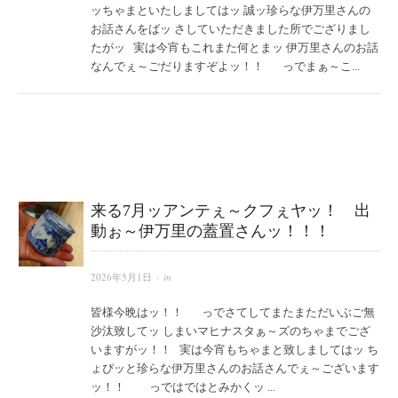
ッちゃまといたしましてはッ 誠ッ珍らな伊万里さんの
お話さんをばッ さしていただきました所でござりまし
たがッ 実は今宵もこれまた何とまッ 伊万里さんのお話
なんでぇ～ごだりますぞよッ！！ っでまぁ～こ...
来る7月ッアンテぇ～クフぇヤッ！ 出
動ぉ～伊万里の蓋置さんッ！！！
2026年5月1日
· in
皆様今晩はッ！！ っでさてしてまたまただいぶご無
沙汰致してッ しまいマヒナスタぁ～ズのちゃまでござ
いますがッ！！ 実は今宵もちゃまと致しましてはッ ち
ょぴッと珍らな伊万里さんのお話さんでぇ～ございます
ッ！！ っではではとみかくッ ...