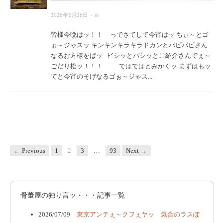
2026年2月26日
· in
皆様今晩はッ！！ っでさてして今宵はッ ちぃ～とゴ
ぉ～ジゃスッ キンキンキラキラドカンとパピパピさん
なるお方様をばッ ビシッとバシッとご紹介さんでぇ～
ごだり松ッ！！！ ではではとみかくッ まずはもッ
てと今宵のそげなるゴぉ～ジゃス...
← Previous
1
2
3
…
93
Next →
骨董屋の独り言ッ・・・記事一覧
2026/07/09
東京アンテぇ～クフぇヤッ 気合のラスぽ