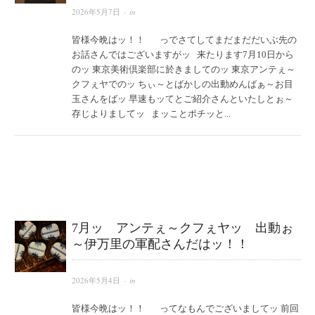
2026年5月7日
· in
皆様今晩はッ！！ っでさてしてまだまだだいぶ先の
お話さんではございますがッ 来たります7月10日から
のッ 東京美術倶楽部に於きましてのッ 東京アンテぇ～
クフぇヤでのッ ちぃ～とばかしの出動めんばぁ～お目
玉さんをばッ 早速もッてとご紹介さんといたしとぉ～
存じよりましてッ まッことポチッと...
7月ッ アンテぇ～クフぇヤッ 出動ぉ
～伊万里の軍配さんだはッ！！
2026年5月4日
· in
皆様今晩はッ！！ ってなもんでございましてッ 前回