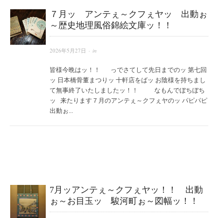
７月ッ アンテぇ～クフぇヤッ 出動ぉ
～歴史地理風俗錦絵文庫ッ！！
2026年5月27日
· in
皆様今晩はッ！！ っでさてして先日までのッ 第七回
ッ 日本橋骨董まつりッ 十軒店をばッ お陰様を持ちまし
て無事終了いたしましたッ！！ なもんでぼちぼち
ッ 来たります７月のアンテぇ～クフぇヤのッ パピパピ
出動ぉ...
7月ッアンテぇ～クフぇヤッ！！ 出動
ぉ～お目玉ッ 駿河町ぉ～図幅ッ！！