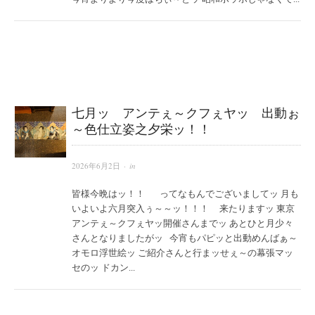
七月ッ アンテぇ～クフぇヤッ 出動ぉ
～色仕立姿之夕栄ッ！！
2026年6月2日
· in
皆様今晩はッ！！ ってなもんでございましてッ 月も
いよいよ六月突入ぅ～～ッ！！！ 来たりますッ 東京
アンテぇ～クフぇヤッ開催さんまでッ あとひと月少々
さんとなりましたがッ 今宵もパピッと出動めんばぁ～
オモロ浮世絵ッ ご紹介さんと行まッせぇ～の幕張マッ
セのッ ドカン...