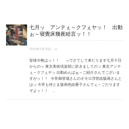
七月ッ アンテぇ～クフぇヤッ！ 出動
ぉ～寝覺床幾夜睦言ッ！！
2026年5月30日
· in
皆様今晩はッ！！ っでさてして来たります七月十日
からのッ 東京美術倶楽部に於きましてのッ 東京アンテ
ぇ～クフぇヤッ 出動めんばぁ～ご紹介さんでございま
すがッ！！ 今宵御登場さんのオモロ浮世絵版画さんと
はッ 今宵も何とま版画色絵冊子さんでぇ～ごだります
ぞよッ！！ ...