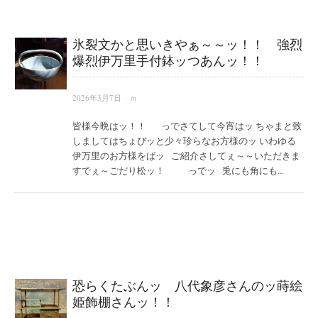
氷裂文かと思いきやぁ～～ッ！！ 強烈
爆烈伊万里手付鉢ッつあんッ！！
2026年3月7日
· in
皆様今晩はッ！！ っでさてして今宵はッ ちゃまと致
しましてはちょぴッと少々珍らなお方様のッ いわゆる
伊万里のお方様をばッ ご紹介さしてぇ～～いただきま
すでぇ～ごだり松ッ！ っでッ 兎にも角にも...
恐らくたぶんッ 八代象彦さんのッ蒔絵
姫飾棚さんッ！！