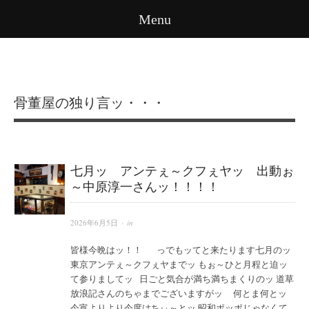
Menu
骨董屋の独り言ッ・・・
七月ッ アンテぇ～クフぇヤッ 出動ぉ
～中原淳一さんッ！！！！
2026年6月5日
· in
皆様今晩はッ！！ っでもッてと来たります七月のッ
東京アンテぇ～クフぇヤまでッ もぉ～ひと月程と迫ッ
て参りましてッ 日ごと気合が満ち満ちまくりのッ 道草
放浪記さんのちゃまでございますがッ 何とま何とッ
今宵よりより今度はちぃ～とッ 昭和ポッポじゃなくて...